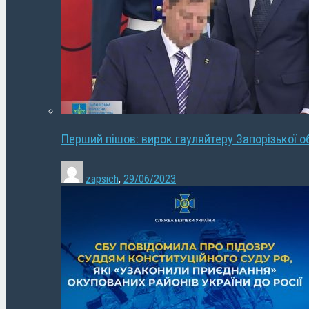
Перший пішов: вирок гауляйтеру Запорізької о
zapsich
,
29/06/2023