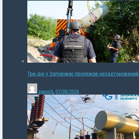
Три дні у Запоріжжі пролежав нездетонований
zapsich
,
07/08/2026