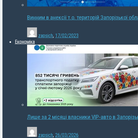
Винним в анексії т.о. територій Запорізької об
zapsich
,
17/02/2023
Економіка
Лише за 2 місяці власники VIP-авто в Запорізь
zapsich
,
26/03/2026