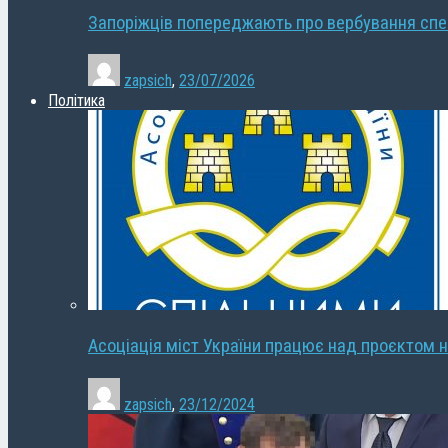
Запоріжців попереджають про вербування сп
zapsich
,
23/07/2026
Політика
Асоціація міст України працює над проєктом н
zapsich
,
23/12/2024