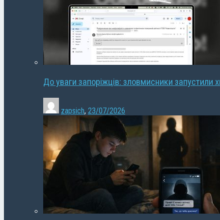
До уваги запоріжців: зловмисники запустили 
zapsich
,
23/07/2026