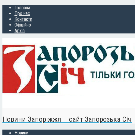
Головна
Про нас
Контакти
Офіційно
Архів
Новини Запоріжжя – сайт Запорозька Січ
Новини