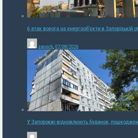
6 атак ворога на енергооб’єкти в Запорізькій о
zapsich
,
07/08/2026
У Запоріжжі відновлюють будинок, пошкодже