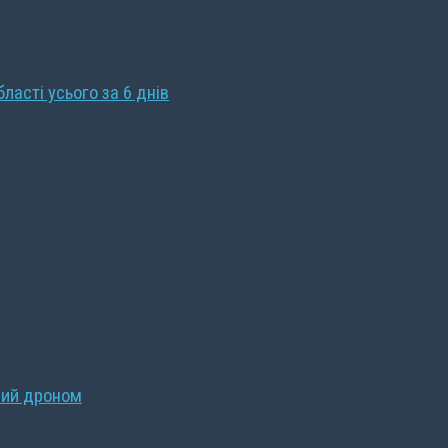
бласті усього за 6 днів
ний дроном