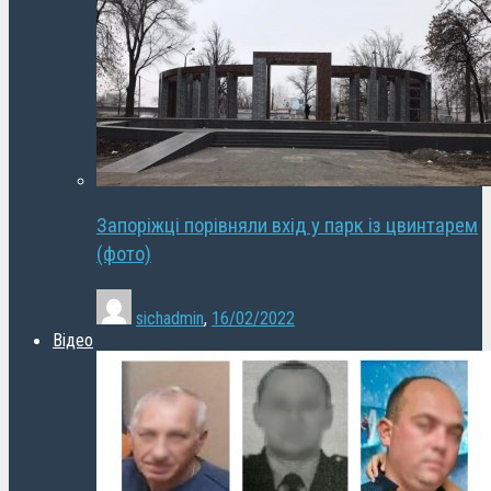
Запоріжці порівняли вхід у парк із цвинтарем
(фото)
sichadmin
,
16/02/2022
Відео