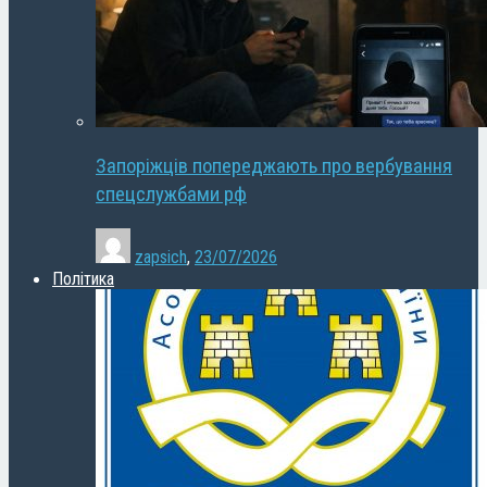
Запоріжців попереджають про вербування
спецслужбами рф
zapsich
,
23/07/2026
Політика