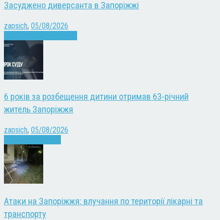
Засуджено диверсанта в Запоріжжі
zapsich
,
05/08/2026
Війна
Запоріжжя
Новини
6 років за розбещення дитини отримав 63-річний
житель Запоріжжя
zapsich
,
05/08/2026
Запоріжжя
Новини
Атаки на Запоріжжя: влучання по території лікарні та
транспорту