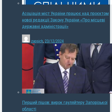
Асоціація міст України працює над проєктом
нової редакції Закону України «Про місцеві
державні адміністрації»
zapsich
,
23/12/2024
Перший пішов: вирок гауляйтеру Запорізької
області