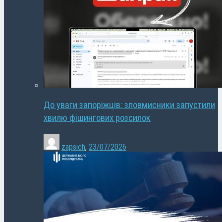
До уваги запоріжців: зловмисники запустили
хвилю фішингових розсилок
zapsich
,
23/07/2026