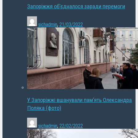
Запоріжжя об’єдналося заради перемоги
sichadmin
,
21/03/2022
У Запоріжжі вшанували пам’ять Олександра
Поляка (фото)
sichadmin
,
22/02/2022