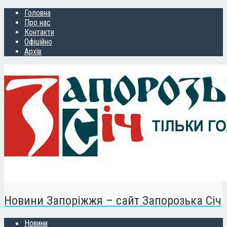
Головна
Про нас
Контакти
Офіційно
Архів
Новини Запоріжжя – сайт Запорозька Січ
Новини