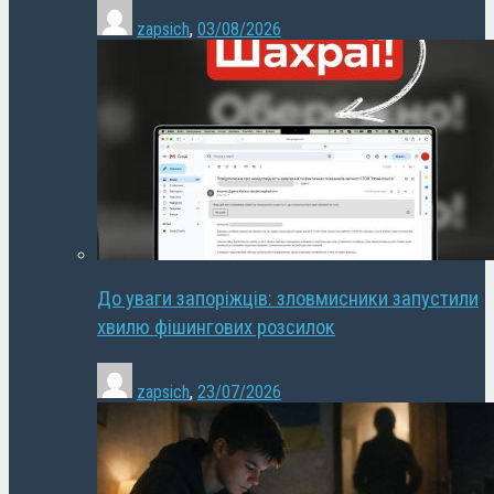
zapsich
,
03/08/2026
До уваги запоріжців: зловмисники запустили
хвилю фішингових розсилок
zapsich
,
23/07/2026