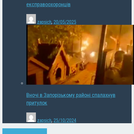
експравоохоронців
zapsich
,
20/05/2025
Вночі в Запорізькому районі спалахнув
притулок
zapsich
,
25/10/2024
Війна
Запоріжжя
Новини