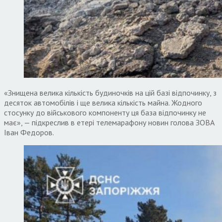
«Знищена велика кількість будиночків на цій базі відпочинку, з
десяток автомобілів і ще велика кількість майна. Жодного
стосунку до військового компоненту ця база відпочинку не
має», — підкреслив в етері телемарафону новин голова ЗОВА
Іван Федоров.