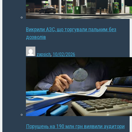
Викрили АЗС, що торгували пальним без
дозволів
zapsich
,
10/02/2026
Порушень на 190 млн грн виявили аудитори