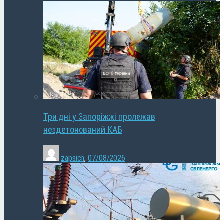
Три дні у Запоріжжі пролежав
нездетонований КАБ
zapsich
,
07/08/2026