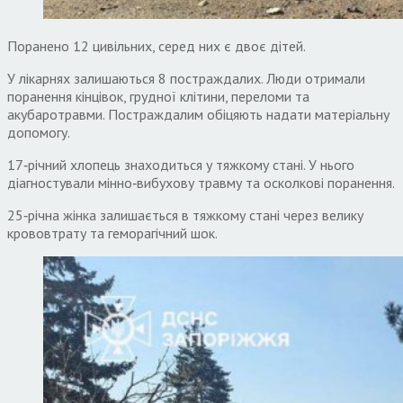
Поранено 12 цивільних, серед них є двоє дітей.
У лікарнях залишаються 8 постраждалих. Люди отримали
поранення кінцівок, грудної клітини, переломи та
акубаротравми. Постраждалим обіцяють надати матеріальну
допомогу.
17‑річний хлопець знаходиться у тяжкому стані. У нього
діагностували мінно‑вибухову травму та осколкові поранення.
25‑річна жінка залишається в тяжкому стані через велику
крововтрату та геморагічний шок.