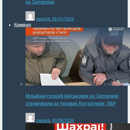
на Запоріжжі
zapsich
,
26/01/2026
Кримінал
Мільйони грошей військових на Запоріжжі
спрямували на тилових бухгалтерів: ДБР
zapsich
,
03/08/2026