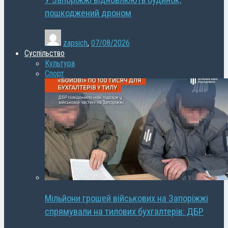
У Запоріжжі відновлюють будинок,
пошкоджений дроном
zapsich
,
07/08/2026
Суспільство
Культура
Спорт
Мільйони грошей військових на Запоріжжі
спрямували на тилових бухгалтерів: ДБР