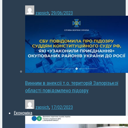
zapsich
,
29/06/2023
Винним в анексії т.о. територій Запорізької
області повідомлено підозру
zapsich
,
17/02/2023
Економіка