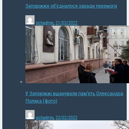
Запоріжжя об’єдналося заради перемоги
sichadmin
,
21/03/2022
У Запоріжжі вшанували пам’ять Олександра
Поляка (фото)
sichadmin
,
22/02/2022