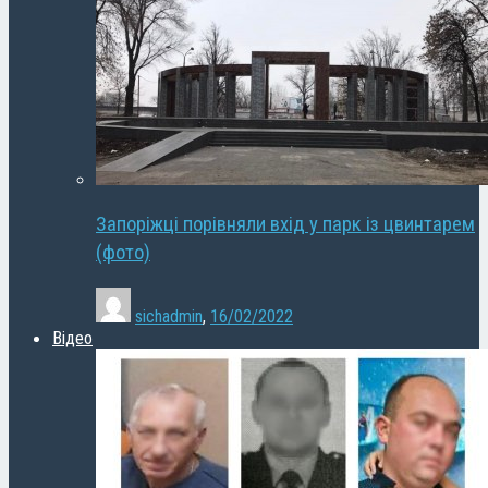
Запоріжці порівняли вхід у парк із цвинтарем
(фото)
sichadmin
,
16/02/2022
Відео