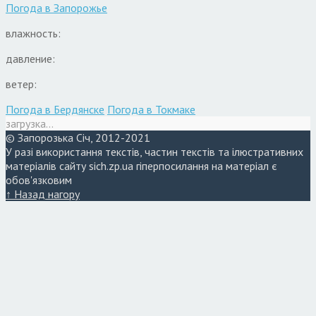
Погода в
Запорожье
влажность:
давление:
ветер:
Погода в Бердянске
Погода в Токмаке
загрузка...
© Запорозька Січ, 2012-2021
У разі використання текстів, частин текстів та ілюстративних
матеріалів сайту sich.zp.ua гіперпосилання на матеріал є
обов'язковим
↑ Назад нагору