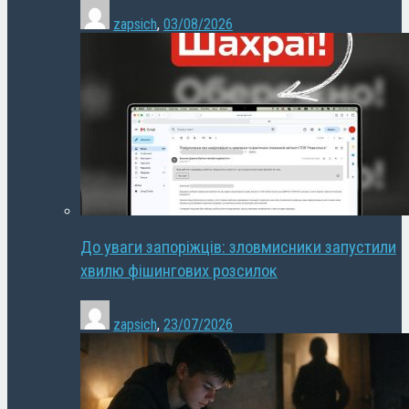
zapsich
,
03/08/2026
До уваги запоріжців: зловмисники запустили
хвилю фішингових розсилок
zapsich
,
23/07/2026