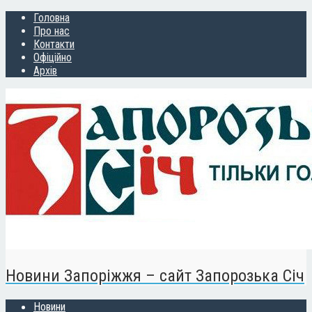
Головна
Про нас
Контакти
Офіційно
Архів
Новини Запоріжжя – сайт Запорозька Січ
Новини