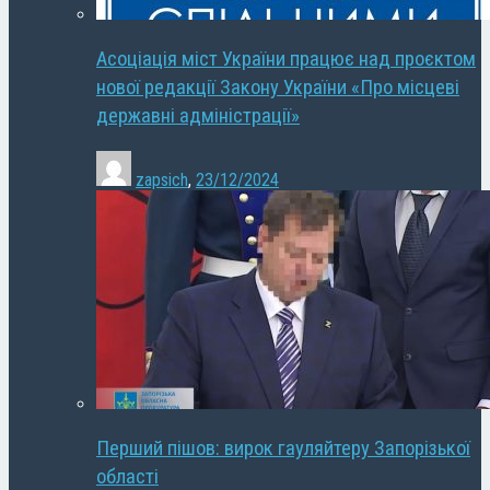
Асоціація міст України працює над проєктом
нової редакції Закону України «Про місцеві
державні адміністрації»
zapsich
,
23/12/2024
Перший пішов: вирок гауляйтеру Запорізької
області