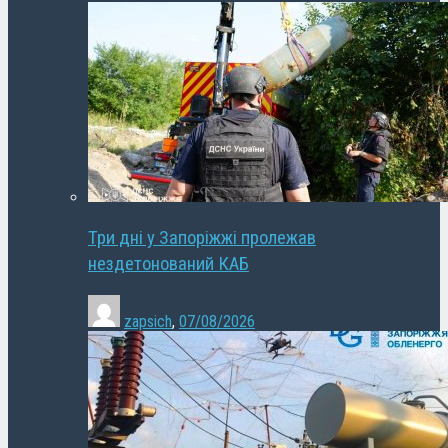
Три дні у Запоріжжі пролежав
нездетонований КАБ
zapsich
,
07/08/2026