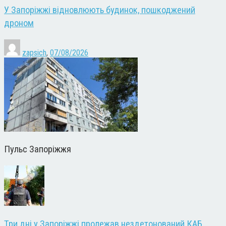
У Запоріжжі відновлюють будинок, пошкоджений
дроном
zapsich
,
07/08/2026
Пульс Запоріжжя
Три дні у Запоріжжі пролежав нездетонований КАБ