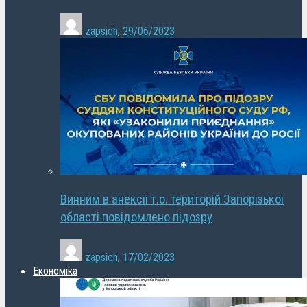
zapsich
,
29/06/2023
Винним в анексії т.о. територій Запорізької
області повідомлено підозру
zapsich
,
17/02/2023
Економіка