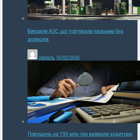
Викрили АЗС, що торгували пальним без
дозволів
zapsich
,
10/02/2026
Порушень на 190 млн грн виявили аудитори