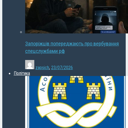
Запоріжців попереджають про вербування
спецслужбами рф
zapsich
,
23/07/2026
Політика