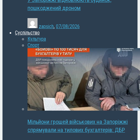
У Запоріжжі відновлюють будинок,
пошкоджений дроном
zapsich
,
07/08/2026
Суспільство
Культура
Спорт
Мільйони грошей військових на Запоріжжі
спрямували на тилових бухгалтерів: ДБР