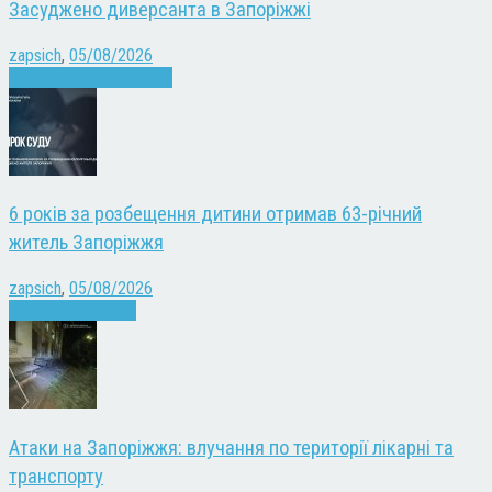
Засуджено диверсанта в Запоріжжі
zapsich
,
05/08/2026
Війна
Запоріжжя
Новини
6 років за розбещення дитини отримав 63-річний
житель Запоріжжя
zapsich
,
05/08/2026
Запоріжжя
Новини
Атаки на Запоріжжя: влучання по території лікарні та
транспорту