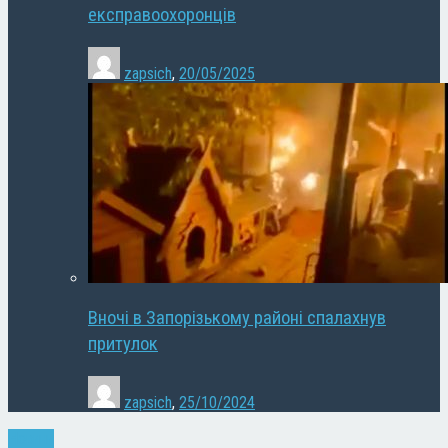
експравоохоронців
zapsich
,
20/05/2025
Вночі в Запорізькому районі спалахнув
притулок
zapsich
,
25/10/2024
Новини