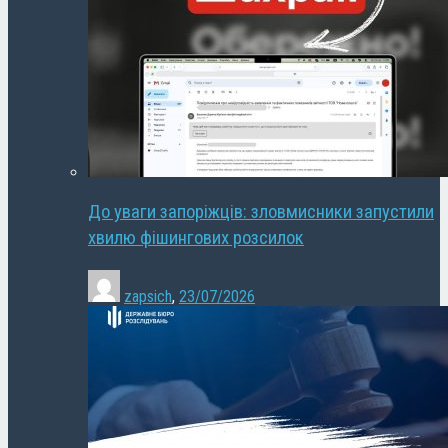
До уваги запоріжців: зловмисники запустили
хвилю фішингових розсилок
zapsich
,
23/07/2026