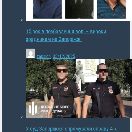
15 років позбавлення волі – вироки
зрадникам на Запоріжжі
zapsich
,
05/12/2025
У суд Запоріжжя спрямували справу 4-х