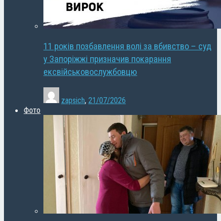
11 років позбавлення волі за вбивство – суд
у Запоріжжі призначив покарання
ексвійськовослужбовцю
zapsich
,
21/07/2026
Фото