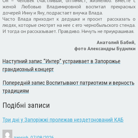
Он – человек счастливый, оптимист, жизнелюб. Вместе с
женой Любовью Владимировной воспитал прекрасных
дочерей Инну и Яну, подрастает внучка Влада.
Часто Влада приходит к дедушке и просит рассказать о
людях, которые смотрят на нее с его чернобыльского стенда.
И тогда он рассказывает. Правдиво. Ничуть не приукрашивая.
Анатолий Бабий,
фото Александры Будилки
Наступний запис
“Интер” устраивает в Запорожье
грандиозный концерт
Попередній запис
Воспитывают патриотизм и верность
традициям
Подібні записи
Три дні у Запоріжжі пролежав нездетонований КАБ
zapsich
,
07/08/2026