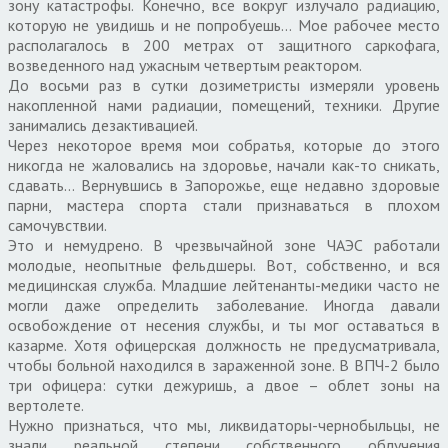
зону катастрофы. Конечно, все вокруг излучало радиацию,
которую не увидишь и не попробуешь… Мое рабочее место
располагалось в 200 метрах от защитного саркофага,
возведенного над ужасным четвертым реактором.
До восьми раз в сутки дозиметристы измеряли уровень
накопленной нами радиации, помещений, техники. Другие
занимались дезактивацией.
Через некоторое время мои собратья, которые до этого
никогда не жаловались на здоровье, начали как-то сникать,
сдавать… Вернувшись в Запорожье, еще недавно здоровые
парни, мастера спорта стали признаваться в плохом
самочувствии.
Это и немудрено. В чрезвычайной зоне ЧАЭС работали
молодые, неопытные фельдшеры. Вот, собственно, и вся
медицинская служба. Младшие лейтенанты-медики часто не
могли даже определить заболевание. Иногда давали
освобождение от несения службы, и ты мог оставаться в
казарме. Хотя офицерская должность не предусматривала,
чтобы больной находился в зараженной зоне. В ВПЧ-2 было
три офицера: сутки дежуришь, а двое – облет зоны на
вертолете.
Нужно признаться, что мы, ликвидаторы-чернобыльцы, не
знали реальной степени собственного облучения