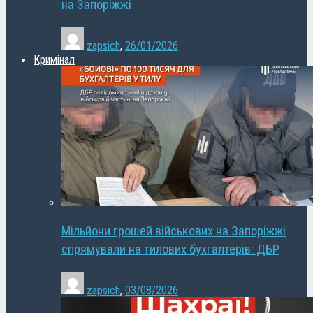
на Запоріжжі
zapsich
,
26/01/2026
Кримінал
Мільйони грошей військових на Запоріжжі
спрямували на тилових бухгалтерів: ДБР
zapsich
,
03/08/2026