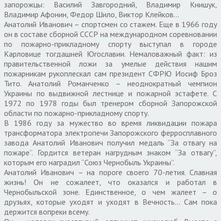
запорожцы: Василий Завгородний, Владимир Книшук,
Владимир Афонин, Федор Шило, Виктор Клейков…
Анатолий Иванович – спортсмен со стажем. Еще в 1966 году
он в составе сборной СССР на международном соревновании
по пожарно-прикладному спорту выступал в городе
Карловице тогдашней Югославии. Немаловажный факт: из
правительственной ложи за умелые действия нашим
пожарникам рукоплескал сам президент СФРЮ Иосиф Броз
Тито. Анатолий Романченко – неоднократный чемпион
Украины по выдвижной лестнице и пожарной эстафете. С
1972 по 1978 годы был тренером сборной Запорожской
области по пожарно-прикладному спорту.
В 1986 году за мужество во время ликвидации пожара
трансформатора электропечи Запорожского ферросплавного
завода Анатолий Иванович получил медаль “За отвагу на
пожаре”. Гордится ветеран нагрудным знаком “За отвагу”,
которым его наградил “Союз Чернобыль Украины”.
Анатолий Иванович – на пороге своего 70-летия. Славная
жизнь! Он не сожалеет, что оказался и работал в
Чернобыльской зоне. Единственное, о чем жалеет – о
друзьях, которые уходят и уходят в Вечность… Сам пока
держится вопреки всему.