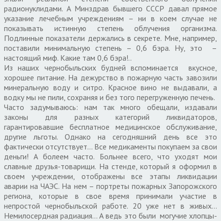
радионуклидами. А Минздрав бывшего СССР давал прямое
указание лечебным учреждениям – ни в коем случае не
показывать истинную степень облучения организма.
Подлинные показатели держались в секрете. Мне, например,
поставили минимальную степень – 0,6 бэра. Ну, это –
настоящий миф. Какие там 0,6 бэра!..
Из наших чернобыльских будней вспоминается вкусное,
хорошее питание. На дежурство в пожарную часть завозили
минеральную воду и ситро. Красное вино не выдавали, а
водку мы не пили, сохраняя и без того перегруженную печень.
Часто задумываюсь: нам так много обещали, издавали
законы для разных категорий ликвидаторов,
гарантировавшие бесплатное медицинское обслуживание,
другие льготы. Однако на сегодняшний день все это
фактически отсутствует… Все медикаменты покупаем за свои
деньги! А болеем часто. Больнее всего, что уходят мои
славные друзья-товарищи. На стенде, который я оформил в
своем учреждении, отображены все этапы ликвидации
аварии на ЧАЭС. На нем – портреты пожарных Запорожского
региона, которые в свое время принимали участие в
непростой чернобыльской работе. 20 уже нет в живых…
Немилосердная радиация… А ведь это были могучие хлопцы-