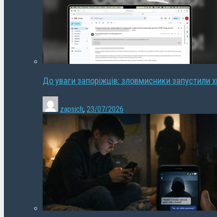
До уваги запоріжців: зловмисники запустили 
zapsich
,
23/07/2026