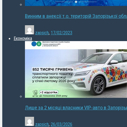
Винним в анексії т.о. територій Запорізької об
zapsich
,
17/02/2023
Економіка
Лише за 2 місяці власники VIP-авто в Запорізь
zapsich
,
26/03/2026