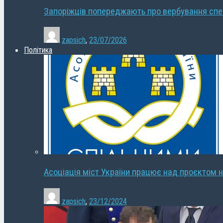
Запоріжців попереджають про вербування сп
zapsich
,
23/07/2026
Політика
Асоціація міст України працює над проєктом н
zapsich
,
23/12/2024