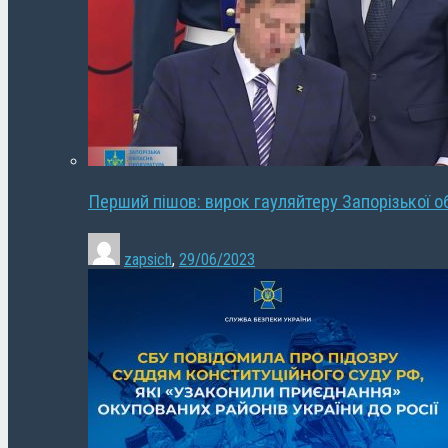
Перший пішов: вирок гауляйтеру Запорізької о
zapsich
,
29/06/2023