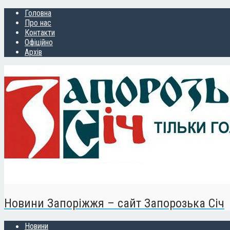
Головна
Про нас
Контакти
Офіційно
Архів
Новини Запоріжжя – сайт Запорозька Січ
Новини