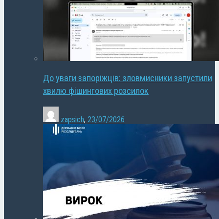
До уваги запоріжців: зловмисники запустили
хвилю фішингових розсилок
zapsich
,
23/07/2026