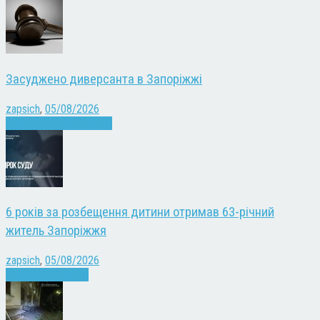
Засуджено диверсанта в Запоріжжі
zapsich
,
05/08/2026
Війна
Запоріжжя
Новини
6 років за розбещення дитини отримав 63-річний
житель Запоріжжя
zapsich
,
05/08/2026
Запоріжжя
Новини