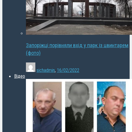
Запоріжці порівняли вхід у парк із цвинтарем
(фото)
sichadmin
,
16/02/2022
Відео