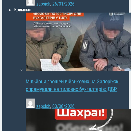
zapsich
,
26/01/2026
Кримінал
Мільйони грошей військових на Запоріжжі
спрямували на тилових бухгалтерів: ДБР
zapsich
,
03/08/2026