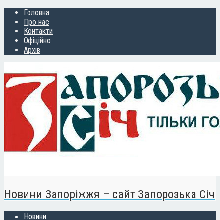
Головна
Про нас
Контакти
Офіційно
Архів
Новини Запоріжжя – сайт Запорозька Січ
Новини