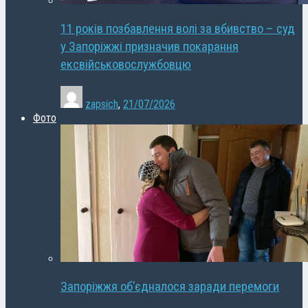
11 років позбавлення волі за вбивство – суд
у Запоріжжі призначив покарання
ексвійськовослужбовцю
zapsich
,
21/07/2026
Фото
Запоріжжя об’єдналося заради перемоги