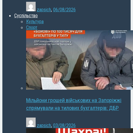
zapsich
,
06/08/2026
Суспільство
Культура
Спорт
Мільйони грошей військових на Запоріжжі
спрямували на тилових бухгалтерів: ДБР
zapsich
,
03/08/2026