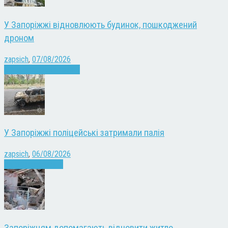
У Запоріжжі відновлюють будинок, пошкоджений
дроном
zapsich
,
07/08/2026
Війна
Запоріжжя
Новини
У Запоріжжі поліцейські затримали палія
zapsich
,
06/08/2026
Запоріжжя
Новини
Запоріжцям допомагають відновити житло