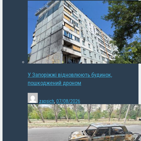
У Запоріжжі відновлюють будинок,
пошкоджений дроном
zapsich
,
07/08/2026