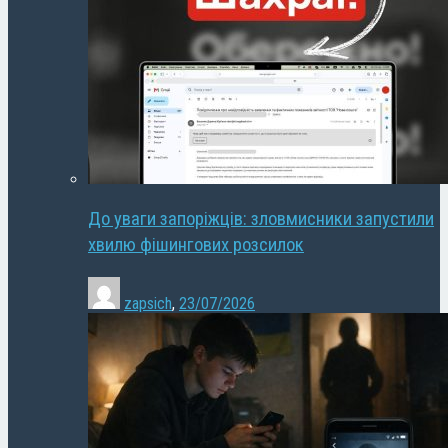
До уваги запоріжців: зловмисники запустили
хвилю фішингових розсилок
zapsich
,
23/07/2026