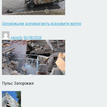
Запоріжцям допомагають відновити житло
zapsich
,
06/08/2026
Пульс Запоріжжя