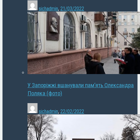
sichadmin
,
21/03/2022
У Запоріжжі вшанували пам’ять Олександра
Поляка (фото)
sichadmin
,
22/02/2022