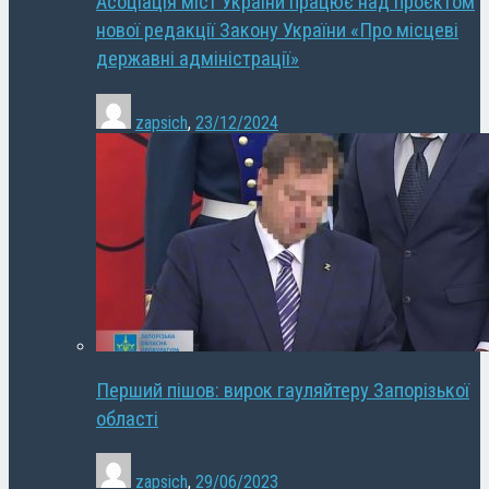
Асоціація міст України працює над проєктом
нової редакції Закону України «Про місцеві
державні адміністрації»
zapsich
,
23/12/2024
Перший пішов: вирок гауляйтеру Запорізької
області
zapsich
,
29/06/2023