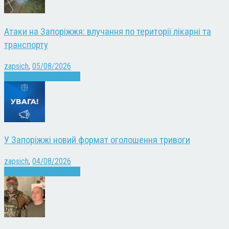
Атаки на Запоріжжя: влучання по території лікарні та
транспорту
zapsich
,
05/08/2026
Війна
Запоріжжя
Новини
У Запоріжжі новий формат оголошення тривоги
zapsich
,
04/08/2026
Війна
Запоріжжя
Новини