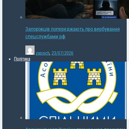
Запоріжців попереджають про вербування
спецслужбами рф
zapsich
,
23/07/2026
Політика