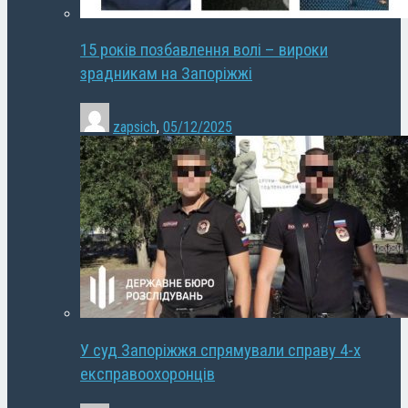
15 років позбавлення волі – вироки
зрадникам на Запоріжжі
zapsich
,
05/12/2025
У суд Запоріжжя спрямували справу 4-х
експравоохоронців