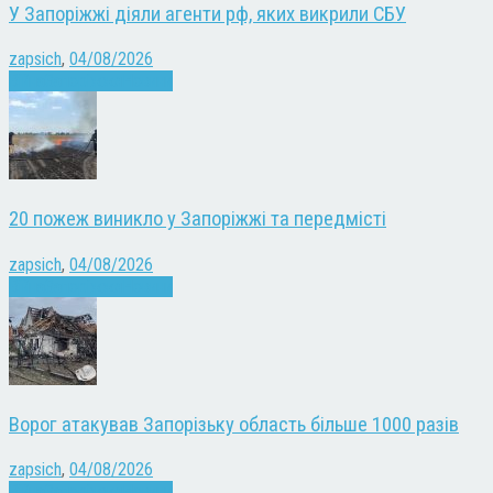
У Запоріжжі діяли агенти рф, яких викрили СБУ
zapsich
,
04/08/2026
Війна
Запоріжжя
Новини
20 пожеж виникло у Запоріжжі та передмісті
zapsich
,
04/08/2026
Війна
Запоріжжя
Новини
Ворог атакував Запорізьку область більше 1000 разів
zapsich
,
04/08/2026
Війна
Запоріжжя
Новини