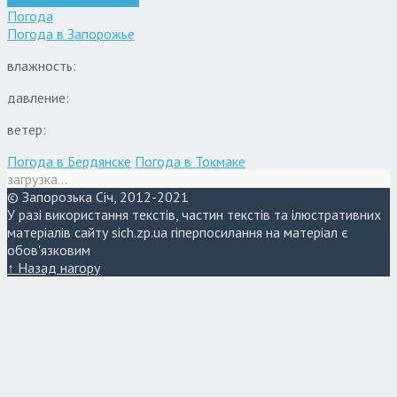
Погода
Погода в
Запорожье
влажность:
давление:
ветер:
Погода в Бердянске
Погода в Токмаке
загрузка...
© Запорозька Січ, 2012-2021
У разі використання текстів, частин текстів та ілюстративних
матеріалів сайту sich.zp.ua гіперпосилання на матеріал є
обов'язковим
↑ Назад нагору