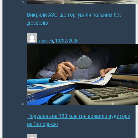
Викрили АЗС, що торгували пальним без
дозволів
zapsich
,
10/02/2026
Порушень на 190 млн грн виявили аудитори
на Запоріжжі