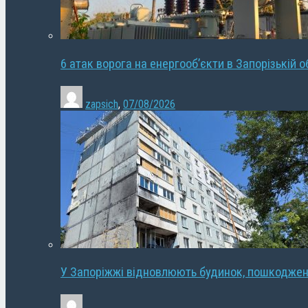
6 атак ворога на енергооб’єкти в Запорізькій о
zapsich
,
07/08/2026
У Запоріжжі відновлюють будинок, пошкодже