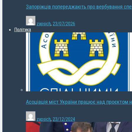
Запоріжців попереджають про вербування сп
zapsich
,
23/07/2026
Політика
Асоціація міст України працює над проєктом н
zapsich
,
23/12/2024