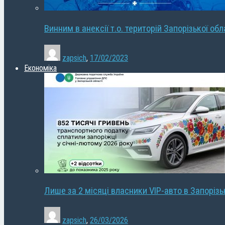
Винним в анексії т.о. територій Запорізької об
zapsich
,
17/02/2023
Економіка
Лише за 2 місяці власники VIP-авто в Запорізь
zapsich
,
26/03/2026