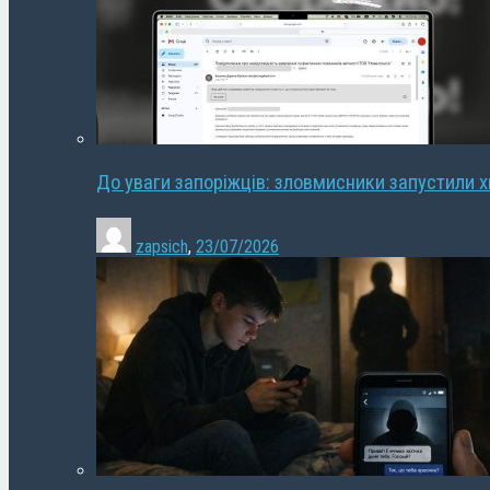
До уваги запоріжців: зловмисники запустили 
zapsich
,
23/07/2026