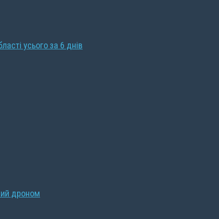
бласті усього за 6 днів
ний дроном