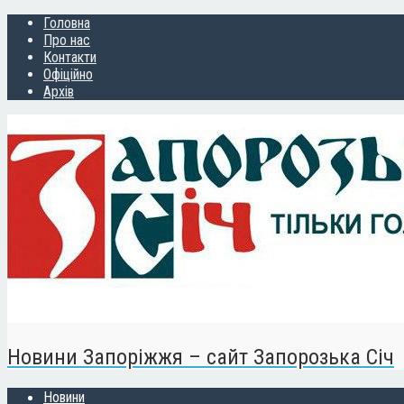
Головна
Про нас
Контакти
Офіційно
Архів
Новини Запоріжжя – сайт Запорозька Січ
Новини