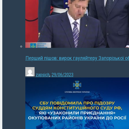
Перший пішов: вирок гауляйтеру Запорізької о
zapsich
,
29/06/2023