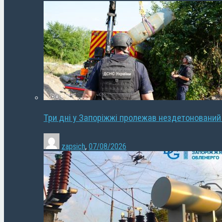
Три дні у Запоріжжі пролежав нездетонований
zapsich
,
07/08/2026