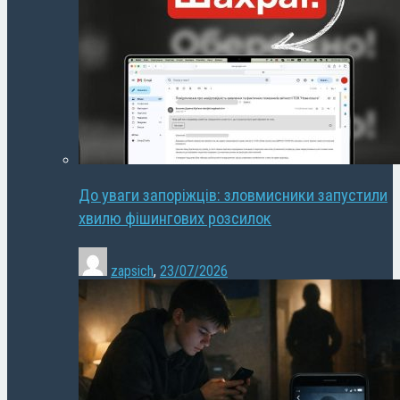
До уваги запоріжців: зловмисники запустили
хвилю фішингових розсилок
zapsich
,
23/07/2026