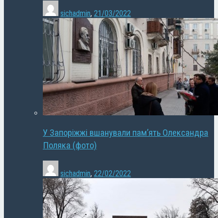
sichadmin
,
21/03/2022
У Запоріжжі вшанували пам’ять Олександра
Поляка (фото)
sichadmin
,
22/02/2022