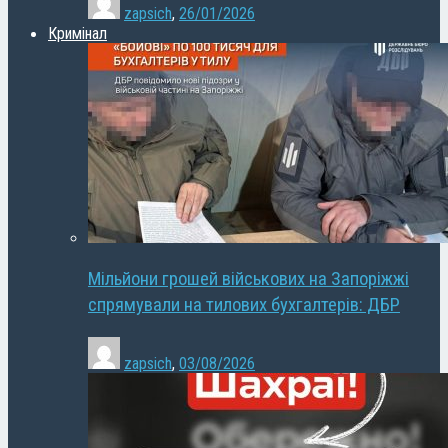
zapsich
,
26/01/2026
Кримінал
Мільйони грошей військових на Запоріжжі
спрямували на тилових бухгалтерів: ДБР
zapsich
,
03/08/2026