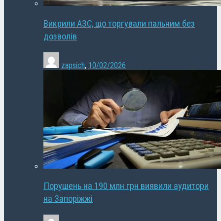
Викрили АЗС, що торгували пальним без
дозволів
zapsich
,
10/02/2026
Порушень на 190 млн грн виявили аудитори
на Запоріжжі