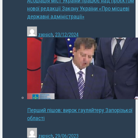
Асоціація міст України працює над проєктом
нової редакції Закону України «Про місцеві
державні адміністрації»
zapsich
,
23/12/2024
Перший пішов: вирок гауляйтеру Запорізької
області
zapsich
,
29/06/2023