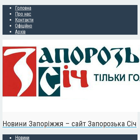
Головна
Про нас
Контакти
Офіційно
Архів
Новини Запоріжжя – сайт Запорозька Січ
Новини