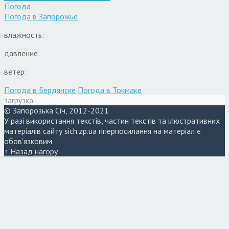
Погода
Погода в
Запорожье
влажность:
давление:
ветер:
Погода в Бердянске
Погода в Токмаке
загрузка...
© Запорозька Січ, 2012-2021
У разі використання текстів, частин текстів та ілюстративних
матеріалів сайту sich.zp.ua гіперпосилання на матеріал є
обов'язковим
↑ Назад нагору