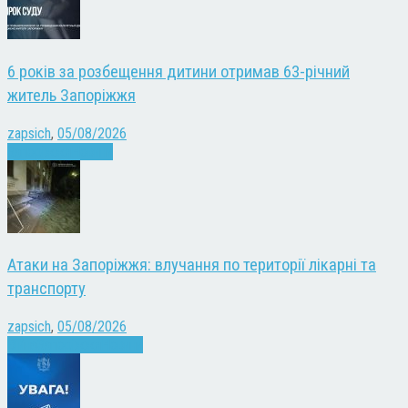
6 років за розбещення дитини отримав 63-річний
житель Запоріжжя
zapsich
,
05/08/2026
Запоріжжя
Новини
Атаки на Запоріжжя: влучання по території лікарні та
транспорту
zapsich
,
05/08/2026
Війна
Запоріжжя
Новини