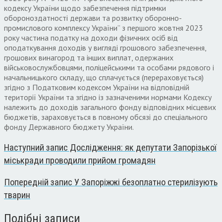
кодексу України щодо забезпечення підтримки
обороноздатності держави та розвитку оборонно-
промислового комплексу України” з першого жовтня 2023
року частина податку на доходи фізичних осіб від
оподаткування доходів у вигляді грошового забезпечення,
грошових винагород та інших виплат, одержаних
військовослужбовцями, поліцейськими та особами рядового і
начальницького складу, що сплачується (перераховується)
згідно з Податковим кодексом України на відповідній
території України та згідно із зазначеними нормами Кодексу
належить до доходів загального фонду відповідних місцевих
бюджетів, зараховується в повному обсязі до спеціального
фонду Державного бюджету України.
Наступний запис
Дослідження: як депутати Запорізької
міськради проводили прийом громадян
Попередній запис
У Запоріжжі безоплатно стерилізують
тварин
Подібні записи