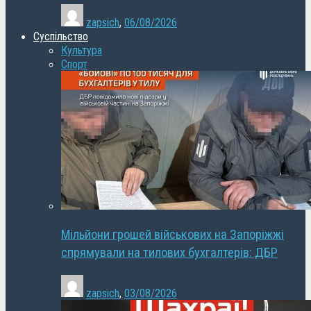
zapsich
,
06/08/2026
Суспільство
Культура
Спорт
Мільйони грошей військових на Запоріжжі
спрямували на тилових бухгалтерів: ДБР
zapsich
,
03/08/2026