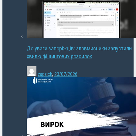
До уваги запоріжців: зловмисники запустили
хвилю фішингових розсилок
zapsich
,
23/07/2026