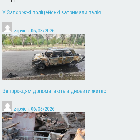
У Запоріжжі поліцейські затримали палія
zapsich
,
06/08/2026
Запоріжцям допомагають відновити житло
zapsich
,
06/08/2026