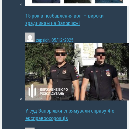
15 років позбавлення волі – вироки
зрадникам на Запоріжжі
zapsich
,
05/12/2025
У суд Запоріжжя спрямували справу 4-х
експравоохоронців