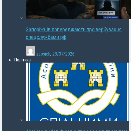
Запоріжців попереджають про вербування
спецслужбами рф
zapsich
,
23/07/2026
Політика