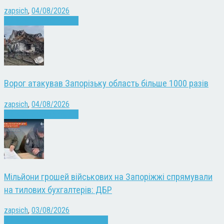
zapsich
,
04/08/2026
Війна
Запоріжжя
Новини
Ворог атакував Запорізьку область більше 1000 разів
zapsich
,
04/08/2026
Війна
Запоріжжя
Новини
Мільйони грошей військових на Запоріжжі спрямували
на тилових бухгалтерів: ДБР
zapsich
,
03/08/2026
Війна
Запоріжжя
Кримінал
Новини