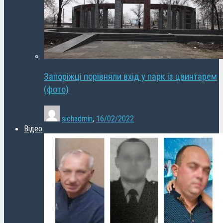
Запоріжці порівняли вхід у парк із цвинтарем
(фото)
sichadmin
,
16/02/2022
Відео