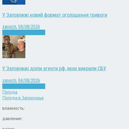
У Запоріжжі новий формат оголошення тривоги
zapsich
,
04/08/2026
Війна
Запоріжжя
Новини
У Запоріжжі діяли агенти рф, яких викрили СБУ
zapsich
,
04/08/2026
Війна
Запоріжжя
Новини
Погода
Погода в
Запорожье
влажность:
давление:
ветер: