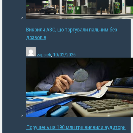
Викрили АЗС, що торгували пальним без
дозволів
zapsich
,
10/02/2026
Порушень на 190 млн грн виявили аудитори