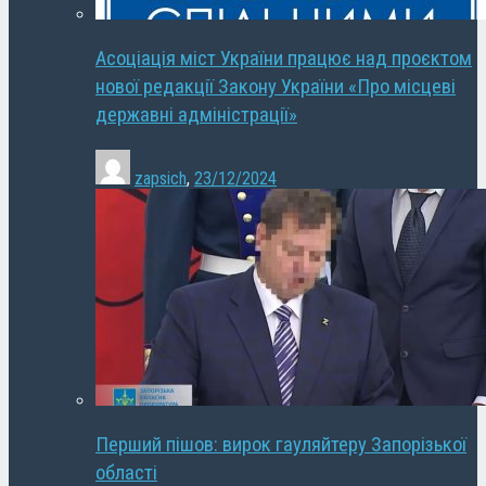
Асоціація міст України працює над проєктом
нової редакції Закону України «Про місцеві
державні адміністрації»
zapsich
,
23/12/2024
Перший пішов: вирок гауляйтеру Запорізької
області