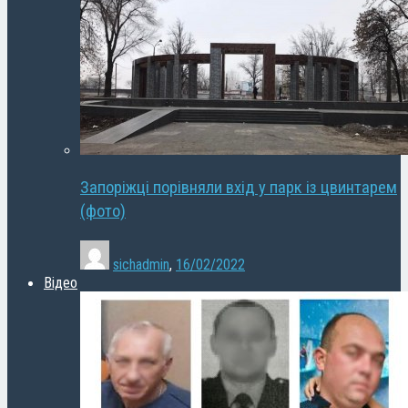
Запоріжці порівняли вхід у парк із цвинтарем
(фото)
sichadmin
,
16/02/2022
Відео