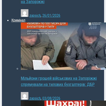
на Запоріжжі
zapsich
,
26/01/2026
Кримінал
Мільйони грошей військових на Запоріжжі
спрямували на тилових бухгалтерів: ДБР
zapsich
,
03/08/2026