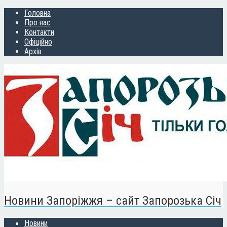
Головна
Про нас
Контакти
Офіційно
Архів
Новини Запоріжжя – сайт Запорозька Січ
Новини