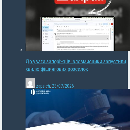
До уваги запоріжців: зловмисники запустили
хвилю фішингових розсилок
zapsich
,
23/07/2026