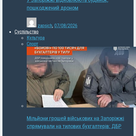
У Запоріжжі відновлюють будинок,
пошкоджений дроном
zapsich
,
07/08/2026
Суспільство
Культура
Спорт
Мільйони грошей військових на Запоріжжі
спрямували на тилових бухгалтерів: ДБР