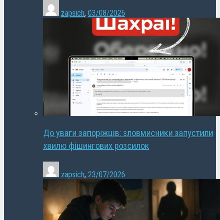
zapsich
,
03/08/2026
До уваги запоріжців: зловмисники запустили
хвилю фішингових розсилок
zapsich
,
23/07/2026