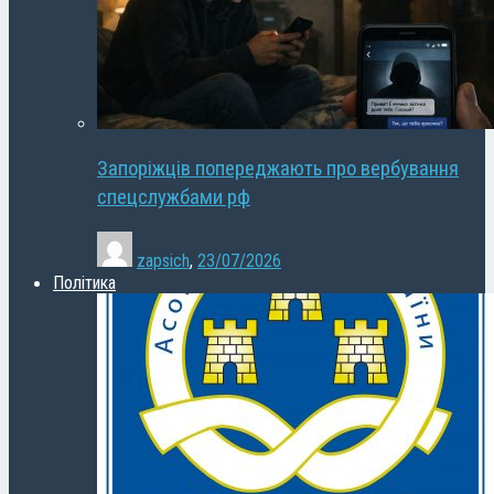
Запоріжців попереджають про вербування
спецслужбами рф
zapsich
,
23/07/2026
Політика