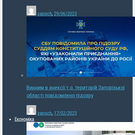
zapsich
,
29/06/2023
Винним в анексії т.о. територій Запорізької
області повідомлено підозру
zapsich
,
17/02/2023
Економіка