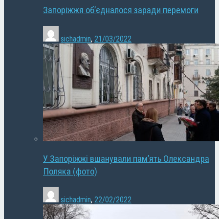
Запоріжжя об’єдналося заради перемоги
sichadmin
,
21/03/2022
У Запоріжжі вшанували пам’ять Олександра
Поляка (фото)
sichadmin
,
22/02/2022