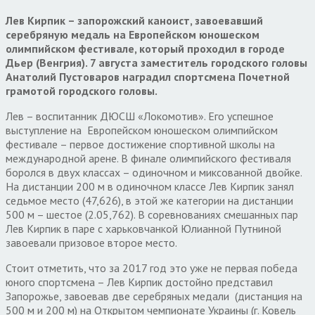
Лев Кирпик – запорожский каноист, завоевавший
серебряную медаль на Европейском юношеском
олимпийском фестивале, который проходил в городе
Дьер (Венгрия). 7 августа заместитель городского головы
Анатолий Пустоваров наградил спортсмена Почетной
грамотой городского головы.
Лев – воспитанник ДЮСШ «Локомотив». Его успешное
выступление на Европейском юношеском олимпийском
фестивале – первое достижение спортивной школы на
международной арене. В финале олимпийского фестиваля
боролся в двух классах – одиночном и миксованной двойке.
На дистанции 200 м в одиночном классе Лев Кирпик занял
седьмое место (47,626), в этой же категории на дистанции
500 м – шестое (2.05,762). В соревнованиях смешанных пар
Лев Кирпик в паре с харьковчанкой Юлианной Путниной
завоевали призовое второе место.
Стоит отметить, что за 2017 год это уже не первая победа
юного спортсмена – Лев Кирпик достойно представил
Запорожье, завоевав две серебряных медали (дистанция на
500 м и 200 м) на Открытом чемпионате Украины (г. Ковель