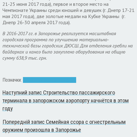
21-25 июня 2017 года), первое и второе место на
Чемпионате Украины среди юношей и девушек (г. Днепр 17-21
мая 2017 года), две золотые медали на Кубке Украины (г.
Днепр 26-30 апреля 2017 года).
В 2016-2017 гг. в Запорожье реализуется масштабная
городская программа по улучшению материально-
технической базы городских ДЮСШ. Для отделения гребли на
байдарках и каноэ было закуплено оборудования на общую
сумму 638,9 тыс. грн.
Позначки:
ДЮСШ «Локомотив»
каноэ
Наступний запис
Строительство пассажирского
терминала в запорожском аэропорту начнётся в этом
году
Попередній запис
Семейная ссора с огнестрельным
оружием произошла в Запорожье