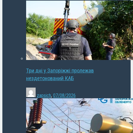
Три дні у Запоріжжі пролежав
нездетонований КАБ
zapsich
,
07/08/2026