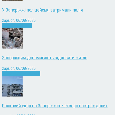
У Запоріжжі поліцейські затримали палія
zapsich
,
06/08/2026
Запоріжжя
Новини
Запоріжцям допомагають відновити житло
zapsich
,
06/08/2026
Війна
Запоріжжя
Новини
Ранковий удар по Запоріжжю: четверо постраждалих