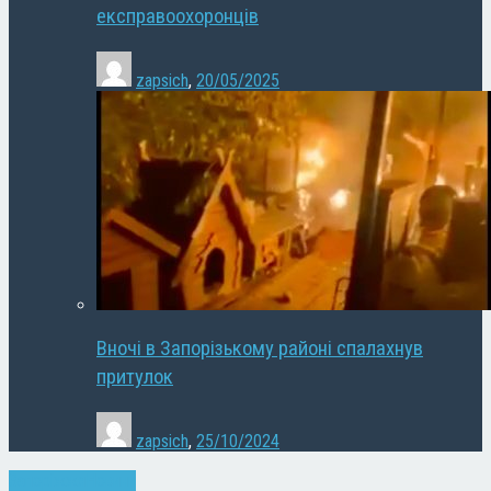
експравоохоронців
zapsich
,
20/05/2025
Вночі в Запорізькому районі спалахнув
притулок
zapsich
,
25/10/2024
Запоріжжя
Новини