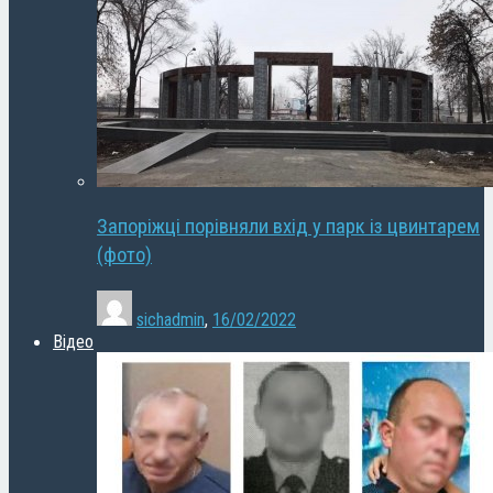
Запоріжці порівняли вхід у парк із цвинтарем
(фото)
sichadmin
,
16/02/2022
Відео