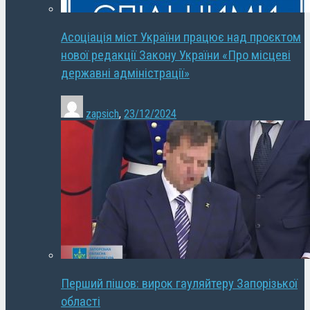
Асоціація міст України працює над проєктом
нової редакції Закону України «Про місцеві
державні адміністрації»
zapsich
,
23/12/2024
Перший пішов: вирок гауляйтеру Запорізької
області