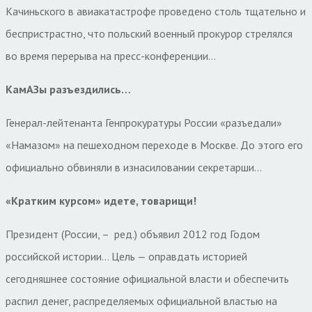
Качиньского в авиакатастрофе проведено столь тщательно и
беспристрастно, что польский военный прокурор стрелялся
во время перерыва на пресс-конференции…
КамАЗы разъездились…
Генерал-лейтенанта Генпрокуратуры России «разъедали»
«Намазом» на пешеходном переходе в Москве. До этого его
официально обвиняли в изнасиловании секретарши…
«Кратким курсом» идете, товарищи!
Президент (России, –
ред.) объявил 2012 год Годом
российской истории… Цель — оправдать историей
сегодняшнее состояние официальной власти и обеспечить
распил денег, распределяемых официальной властью на