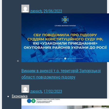
zapsich
,
29/06/2023
Винним в анексії т.о. територій Запорізької
області повідомлено підозру
zapsich
,
17/02/2023
Економіка