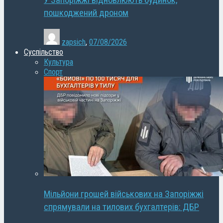
У Запоріжжі відновлюють будинок,
пошкоджений дроном
zapsich
,
07/08/2026
Суспільство
Культура
Спорт
Мільйони грошей військових на Запоріжжі
спрямували на тилових бухгалтерів: ДБР