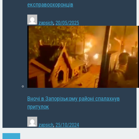
експравоохоронців
zapsich
,
20/05/2025
Вночі в Запорізькому районі спалахнув
притулок
zapsich
,
25/10/2024
Політика