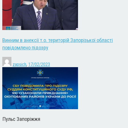
Винним в анексії т.о. територій Запорізької області
повідомлено підозру
zapsich
,
17/02/2023
Пульс Запоріжжя