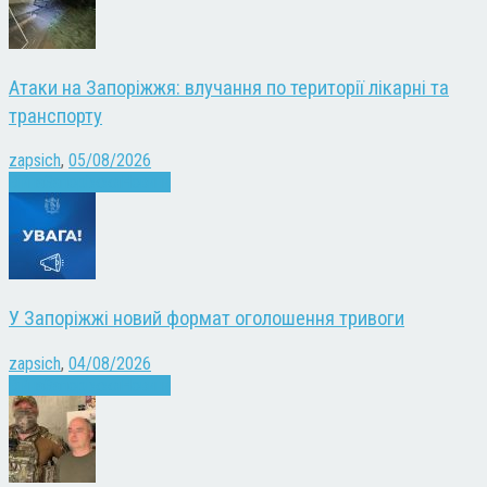
Атаки на Запоріжжя: влучання по території лікарні та
транспорту
zapsich
,
05/08/2026
Війна
Запоріжжя
Новини
У Запоріжжі новий формат оголошення тривоги
zapsich
,
04/08/2026
Війна
Запоріжжя
Новини