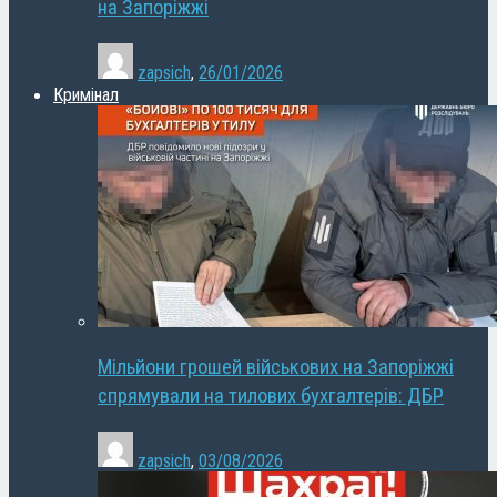
на Запоріжжі
zapsich
,
26/01/2026
Кримінал
Мільйони грошей військових на Запоріжжі
спрямували на тилових бухгалтерів: ДБР
zapsich
,
03/08/2026