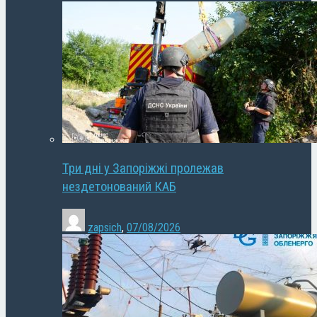
Три дні у Запоріжжі пролежав
нездетонований КАБ
zapsich
,
07/08/2026