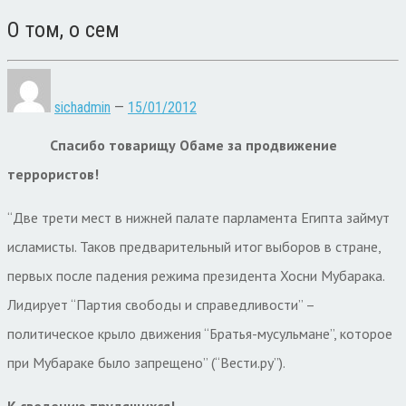
О том, о сем
sichadmin
—
15/01/2012
Спасибо товарищу Обаме за продвижение
террористов!
“Две трети мест в нижней палате парламента Египта займут
исламисты. Таков предварительный итог выборов в стране,
первых после падения режима президента Хосни Мубарака.
Лидирует “Партия свободы и справедливости” –
политическое крыло движения “Братья-мусульмане”, которое
при Мубараке было запрещено” (“Вести.ру”).
К сведению трудящихся!