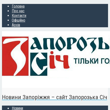
Головна
Про нас
Контакти
Офіційно
Архів
Новини Запоріжжя – сайт Запорозька Січ
Новини