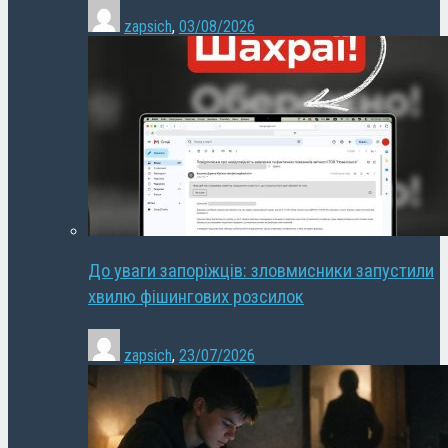
zapsich
,
03/08/2026
До уваги запоріжців: зловмисники запустили
хвилю фішингових розсилок
zapsich
,
23/07/2026