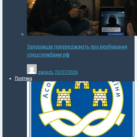
Запоріжців попереджають про вербування
спецслужбами рф
zapsich
,
23/07/2026
Політика