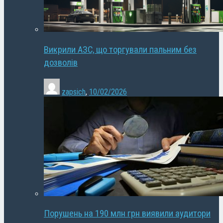
Викрили АЗС, що торгували пальним без
дозволів
zapsich
,
10/02/2026
Порушень на 190 млн грн виявили аудитори