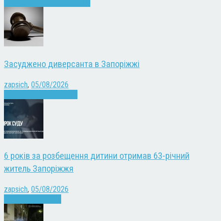
Запоріжжя
Культура
Новини
Засуджено диверсанта в Запоріжжі
zapsich
,
05/08/2026
Війна
Запоріжжя
Новини
6 років за розбещення дитини отримав 63-річний
житель Запоріжжя
zapsich
,
05/08/2026
Запоріжжя
Новини