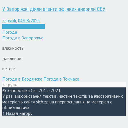
У Запоріжжі діяли агенти рф, яких викрили СБУ
zapsich
,
04/08/2026
Війна
Запоріжжя
Новини
Погода
Погода в
Запорожье
влажность:
давление:
ветер:
Погода в Бердянске
Погода в Токмаке
загрузка...
© Запорозька Січ, 2012-2021
У разі використання текстів, частин текстів та ілюстративних
матеріалів сайту sich.zp.ua гіперпосилання на матеріал є
обов'язковим
↑ Назад нагору