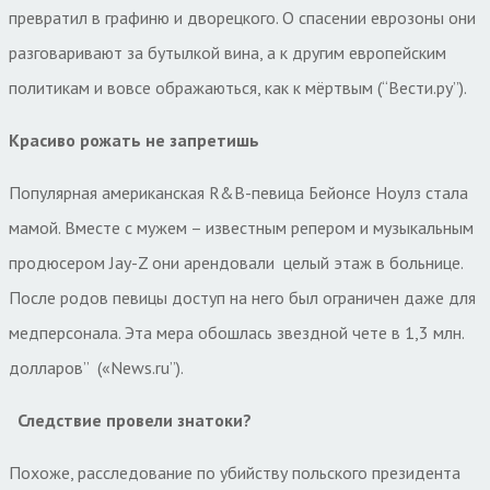
превратил в графиню и дворецкого. О спасении еврозоны они
разговаривают за бутылкой вина, а к другим европейским
политикам и вовсе ображаються, как к мёртвым (“Вести.ру”).
Красиво рожать не запретишь
Популярная американская R&B-певица Бейонсе Ноулз стала
мамой. Вместе с мужем – известным репером и музыкальным
продюсером Jay-Z они арендовали
целый этаж в больнице.
После родов певицы доступ на него был ограничен даже для
медперсонала. Эта мера обошлась звездной чете в 1,3 млн.
долларов”
(
«
News
.
ru
”).
Следствие провели знатоки?
Похоже, расследование по убийству польского президента