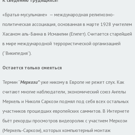
«Братья-мусульмане»
— международная религиозно-
политическая ассоциация, основанная в марте 1928 учителем
Хасаном аль-Банна в Исмаилии (Египет). Считается старейшей
в мире международной террористической организацией
(“Википедия”).
Остается только смеяться
Термин “
Меркози”
уже никому в Европе не режет слух. Как
считают многие наблюдатели, экономический союз Ангелы
Меркель и Николя Саркози подмял под себя всех остальных
участников прошедших европейских саммитов. В Интернете
бьёт рекорды просмотров видеоролик с участием Меркози
(Меркель-Саркози), которых компьютерный монтаж