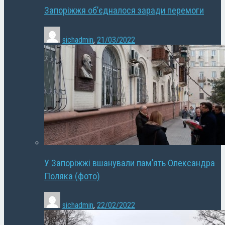
Запоріжжя об’єдналося заради перемоги
sichadmin
,
21/03/2022
У Запоріжжі вшанували пам’ять Олександра
Поляка (фото)
sichadmin
,
22/02/2022