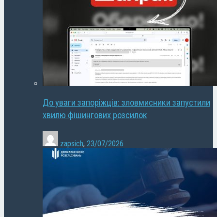
До уваги запоріжців: зловмисники запустили
хвилю фішингових розсилок
zapsich
,
23/07/2026