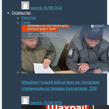
zapsich
,
06/08/2026
Суспільство
Культура
Спорт
Мільйони грошей військових на Запоріжжі
спрямували на тилових бухгалтерів: ДБР
zapsich
,
03/08/2026