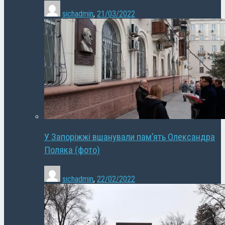
sichadmin
,
21/03/2022
У Запоріжжі вшанували пам’ять Олександра
Поляка (фото)
sichadmin
,
22/02/2022