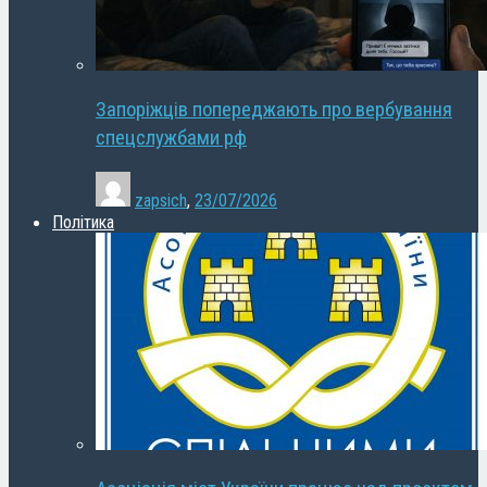
Запоріжців попереджають про вербування
спецслужбами рф
zapsich
,
23/07/2026
Політика