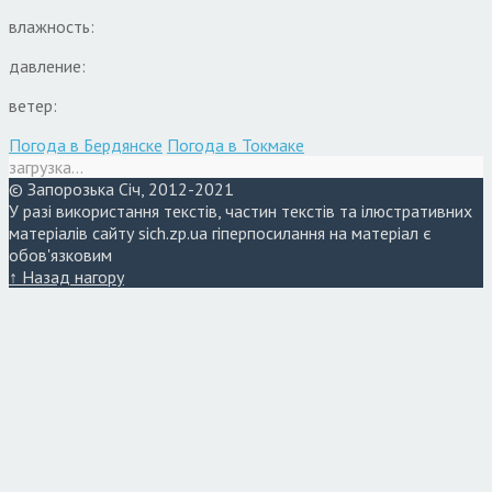
влажность:
давление:
ветер:
Погода в Бердянске
Погода в Токмаке
загрузка...
© Запорозька Січ, 2012-2021
У разі використання текстів, частин текстів та ілюстративних
матеріалів сайту sich.zp.ua гіперпосилання на матеріал є
обов'язковим
↑ Назад нагору