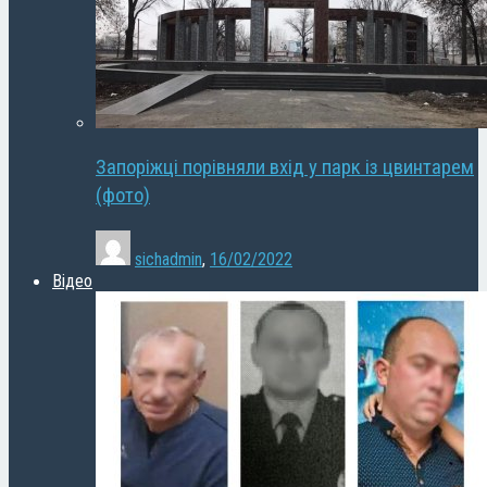
Запоріжці порівняли вхід у парк із цвинтарем
(фото)
sichadmin
,
16/02/2022
Відео