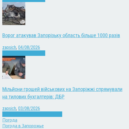
Ворог атакував Запорізьку область більше 1000 разів
zapsich
,
04/08/2026
Війна
Запоріжжя
Новини
Мільйони грошей військових на Запоріжжі спрямували
на тилових бухгалтерів: ДБР
zapsich
,
03/08/2026
Війна
Запоріжжя
Кримінал
Новини
Погода
Погода в
Запорожье