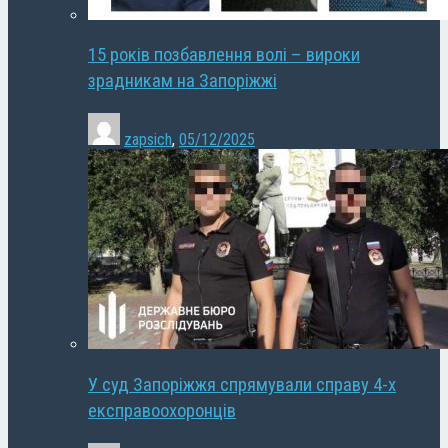
15 років позбавлення волі – вироки
зрадникам на Запоріжжі
zapsich
,
05/12/2025
У суд Запоріжжя спрямували справу 4-х
експравоохоронців