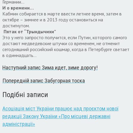
Германии…
И о времени…
Кабмин собирается в марте ввести летнее время, затем в
октябре – зимнее и в 2013 году остановиться на
достигнутом.
Пятак от “Трындычихи”
Это у него запросто получится, если Путин, которого самого
достают медведевские штучки со временем, не отменит
сегодняшний российский кошмар, когда в Петербурге светает
в одиннадцать…
Наступний запис
Зима идет, зиме дорогу!
Попередній запис
Забугорная тоска
Подібні записи
Асоціація міст України працює над проєктом нової
редакції Закону України «Про місцеві державні
адміністрації»