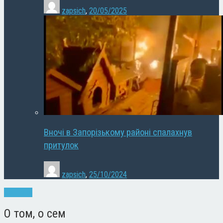
zapsich
,
20/05/2025
Вночі в Запорізькому районі спалахнув
притулок
zapsich
,
25/10/2024
Політика
О том, о сем