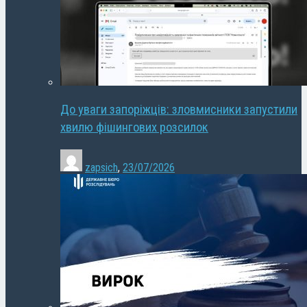
До уваги запоріжців: зловмисники запустили
хвилю фішингових розсилок
zapsich
,
23/07/2026