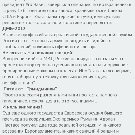
президент Уго Чавес, завершила операцию по возвращению в
страну 176 тонн золотого запаса, хранившегося в банках
США и Европы. Зная “банкстерские” штучки, венесуэльцы
решили не только сало, но и золотишко перепрятать…
ДМБ-2012
В списке профессий альтернативной государственной службы
России (это – чтобы в армию не ходить из идейных
соображений) появились официант и слесарь.
Не лязгать – и никаких гвоздей!
Внутренние войска МВД России планируют отказаться от
бронетранспортеров на гусеницах и принять на вооружение
бронированные машины на колесах. Ибо “лязгать гусеницами,
гонять габаритную технику для выполнения задач –
неэффективно”.
Пятак от “Трындычихи”
Просто колесами разгонять митинги протеста намного
гигиеничнее, нежели делать это гусеницами…
И ноль внимания!
Суд еще одного государства Евросоюза осудил бывшего
премьера за коррупцию. Экс-премьер Румынии Адриан
Настасе получил два года реальной отсидки. И никакого
воззвания Европарламента, никаких санкций Франции и