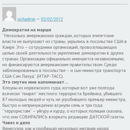
sichadmin
—
03/02/2012
Демократия на марше
“Несколько американских граждан, которых египетские
власти не выпускают из страны, укрылись в посольстве США в
Каире. Это – сотрудники организаций, провозглашающих
целью своей деятельности укрепление демократии в других
странах. Организации официально именуются независимыми,
но финансируются американским правительством. Среди
заблокированных в посольстве – и сын министра транспорта
США Сэм Лахуд” (ИТАР-ТАСС).
Это смутно мне напоминает…
Клоуны из норвежского суда, которые вот уже полгода
всячески “пиарят” местного террориста Брейвика, убившего
87 молодых людей и чуть не угробившего премьер-министра,
быстро и непринужденно всунули семь и три года
“террористам” – уйгуру и курду, о которых полиция сказала,
что они СОБИРАЛИСЬ взорвать редакцию ДАТСКОЙ газеты.
Чавес и дело
Венесуэла, как и пообещал несколько месяцев назад