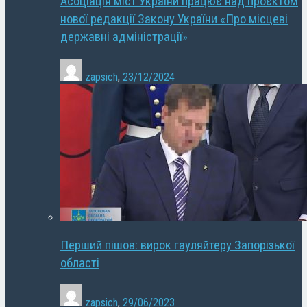
Асоціація міст України працює над проєктом
нової редакції Закону України «Про місцеві
державні адміністрації»
zapsich
,
23/12/2024
Перший пішов: вирок гауляйтеру Запорізької
області
zapsich
,
29/06/2023