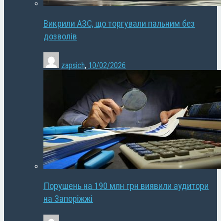
Викрили АЗС, що торгували пальним без
дозволів
zapsich
,
10/02/2026
Порушень на 190 млн грн виявили аудитори
на Запоріжжі