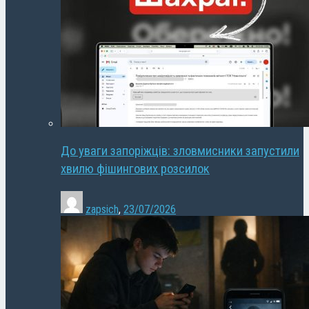
До уваги запоріжців: зловмисники запустили
хвилю фішингових розсилок
zapsich
,
23/07/2026