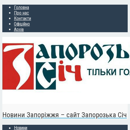
Головна
Про нас
Контакти
Офіційно
Архів
Новини Запоріжжя – сайт Запорозька Січ
Новини