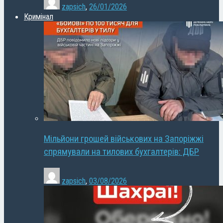
zapsich
,
26/01/2026
Кримінал
Мільйони грошей військових на Запоріжжі
спрямували на тилових бухгалтерів: ДБР
zapsich
,
03/08/2026