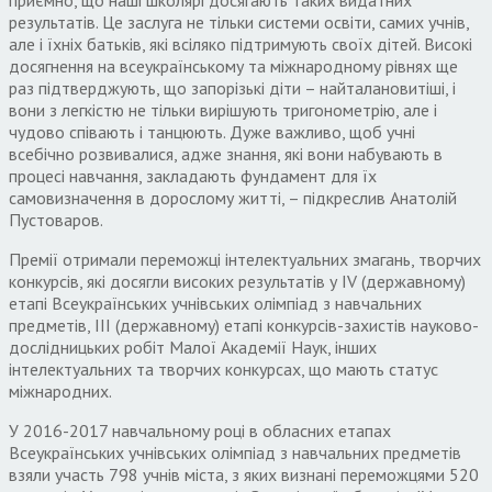
результатів. Це заслуга не тільки системи освіти, самих учнів,
але і їхніх батьків, які всіляко підтримують своїх дітей. Високі
досягнення на всеукраїнському та міжнародному рівнях ще
раз підтверджують, що запорізькі діти – найталановитіші, і
вони з легкістю не тільки вирішують тригонометрію, але і
чудово співають і танцюють. Дуже важливо, щоб учні
всебічно розвивалися, адже знання, які вони набувають в
процесі навчання, закладають фундамент для їх
самовизначення в дорослому житті, – підкреслив Анатолій
Пустоваров.
Премії отримали переможці інтелектуальних змагань, творчих
конкурсів, які досягли високих результатів у IV (державному)
етапі Всеукраїнських учнівських олімпіад з навчальних
предметів, III (державному) етапі конкурсів-захистів науково-
дослідницьких робіт Малої Академії Наук, інших
інтелектуальних та творчих конкурсах, що мають статус
міжнародних.
У 2016-2017 навчальному році в обласних етапах
Всеукраїнських учнівських олімпіад з навчальних предметів
взяли участь 798 учнів міста, з яких визнані переможцями 520