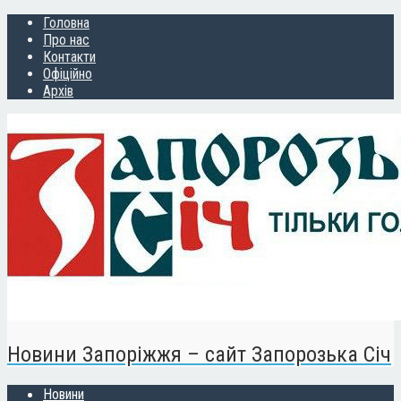
Головна
Про нас
Контакти
Офіційно
Архів
Новини Запоріжжя – сайт Запорозька Січ
Новини