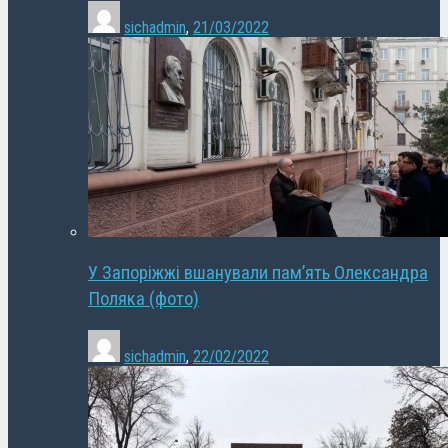
sichadmin
,
21/03/2022
У Запоріжжі вшанували пам’ять Олександра
Поляка (фото)
sichadmin
,
22/02/2022