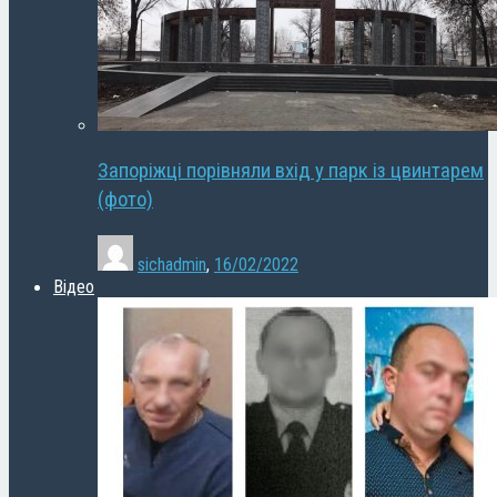
Запоріжці порівняли вхід у парк із цвинтарем
(фото)
sichadmin
,
16/02/2022
Відео