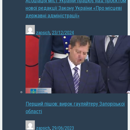
Асоціація міст України працює над проєктом
нової редакції Закону України «Про місцеві
державні адміністрації»
zapsich
,
23/12/2024
Перший пішов: вирок гауляйтеру Запорізької
області
zapsich
,
29/06/2023