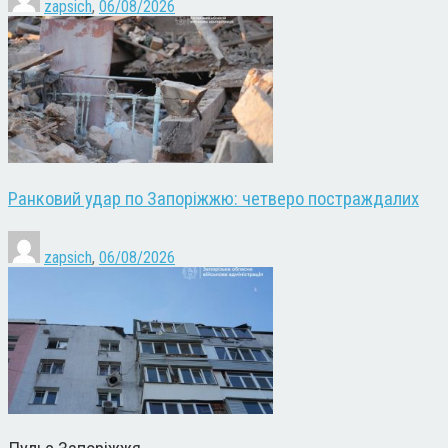
zapsich
,
06/08/2026
Ранковий удар по Запоріжжю: четверо постраждалих
zapsich
,
06/08/2026