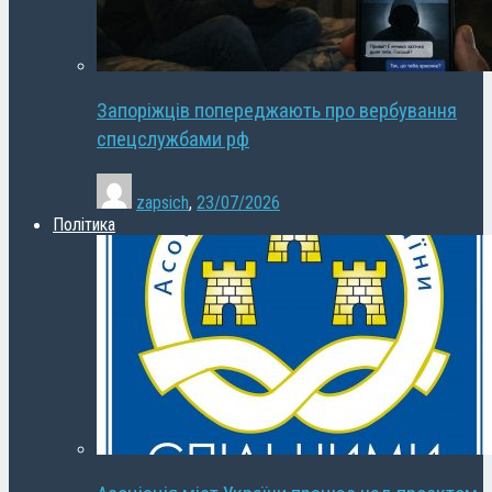
Запоріжців попереджають про вербування
спецслужбами рф
zapsich
,
23/07/2026
Політика