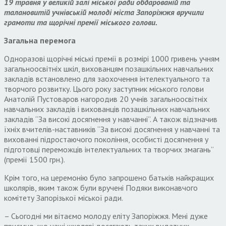
19 травня у великій залі міської ради обдарованій та
талановитій учнівській молоді міста Запоріжжя вручили
грамоти та щорічні премії міського голови.
Загальна перемога
Одноразові щорічні міські премії в розмірі 1000 гривень учням
загальноосвітніх шкіл, вихованцям позашкільних навчальних
закладів встановлено для заохочення інтелектуального та
творчого розвитку. Цього року заступник міського голови
Анатолій Пустоваров нагородив 20 учнів загальноосвітніх
навчальних закладів і вихованців позашкільних навчальних
закладів “За високі досягнення у навчанні”. А також відзначив
їхніх вчителів-наставників “За високі досягнення у навчанні та
вихованні підростаючого покоління, особисті досягнення у
підготовці переможців інтелектуальних та творчих змагань”
(премії 1500 грн.).
Крім того, на церемонію було запрошено батьків найкращих
школярів, яким також були вручені Подяки виконавчого
комітету Запорізької міської ради.
– Сьогодні ми вітаємо молоду еліту Запоріжжя. Мені дуже
приємно, що наші школярі досягають таких видатних