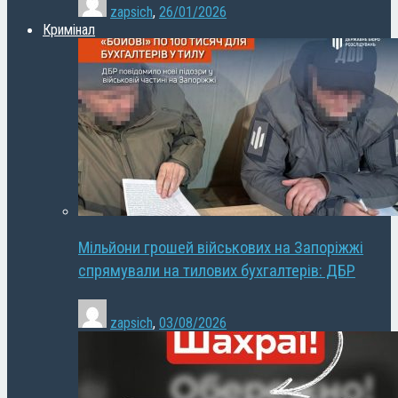
zapsich
,
26/01/2026
Кримінал
Мільйони грошей військових на Запоріжжі
спрямували на тилових бухгалтерів: ДБР
zapsich
,
03/08/2026