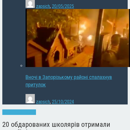
zapsich
,
20/05/2025
Вночі в Запорізькому районі спалахнув
притулок
zapsich
,
25/10/2024
Запоріжжя
Новини
20 обдарованих школярів отримали