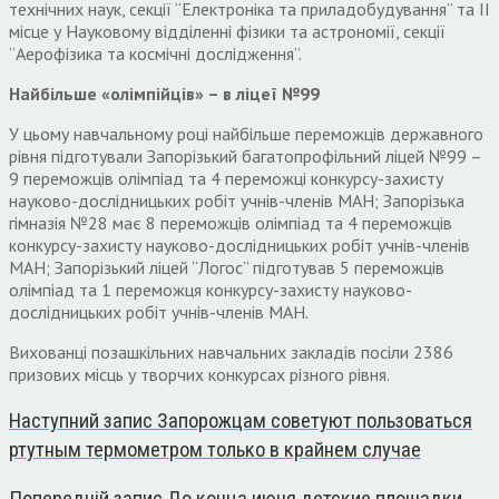
технічних наук, секції “Електроніка та приладобудування” та II
місце у Науковому відділенні фізики та астрономії, секції
“Аерофізика та космічні дослідження”.
Найбільше «олімпійців» – в ліцеї №99
У цьому навчальному році найбільше переможців державного
рівня підготували Запорізький багатопрофільний ліцей №99 –
9 переможців олімпіад та 4 переможці конкурсу-захисту
науково-дослідницьких робіт учнів-членів МАН; Запорізька
гімназія №28 має 8 переможців олімпіад та 4 переможців
конкурсу-захисту науково-дослідницьких робіт учнів-членів
МАН; Запорізький ліцей “Логос” підготував 5 переможців
олімпіад та 1 переможця конкурсу-захисту науково-
дослідницьких робіт учнів-членів МАН.
Вихованці позашкільних навчальних закладів посіли 2386
призових місць у творчих конкурсах різного рівня.
Наступний запис
Запорожцам советуют пользоваться
ртутным термометром только в крайнем случае