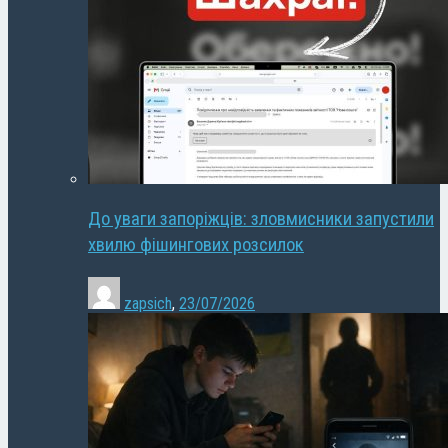
До уваги запоріжців: зловмисники запустили
хвилю фішингових розсилок
zapsich
,
23/07/2026