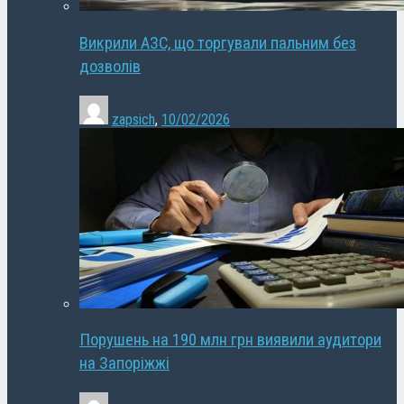
Викрили АЗС, що торгували пальним без
дозволів
zapsich
,
10/02/2026
Порушень на 190 млн грн виявили аудитори
на Запоріжжі