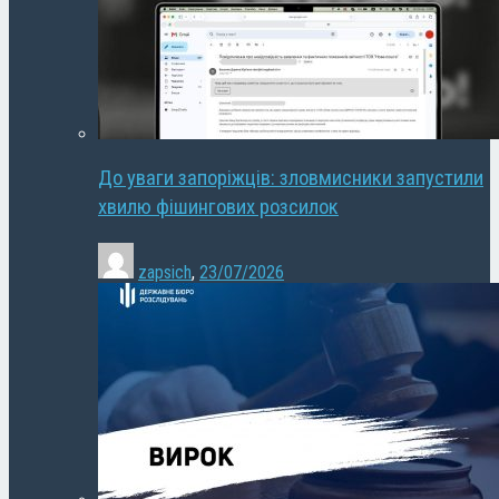
До уваги запоріжців: зловмисники запустили
хвилю фішингових розсилок
zapsich
,
23/07/2026