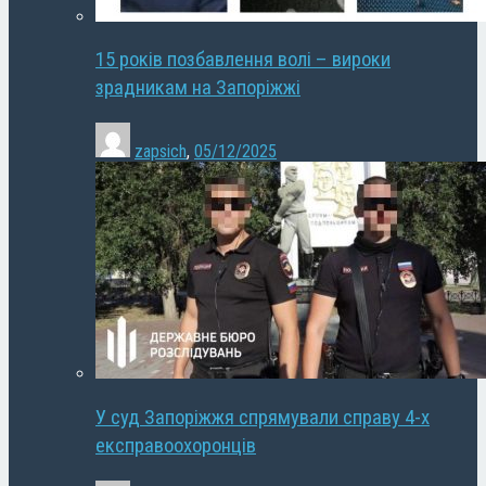
15 років позбавлення волі – вироки
зрадникам на Запоріжжі
zapsich
,
05/12/2025
У суд Запоріжжя спрямували справу 4-х
експравоохоронців