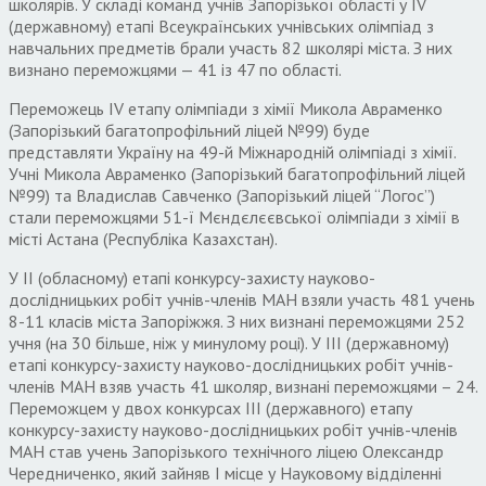
школярів. У складі команд учнів Запорізької області у ІV
(державному) етапі Всеукраїнських учнівських олімпіад з
навчальних предметів брали участь 82 школярі міста. З них
визнано переможцями — 41 із 47 по області.
Переможець IV етапу олімпіади з хімії Микола Авраменко
(Запорізький багатопрофільний ліцей №99) буде
представляти Україну на 49-й Міжнародній олімпіаді з хімії.
Учні Микола Авраменко (Запорізький багатопрофільний ліцей
№99) та Владислав Савченко (Запорізький ліцей “Логос”)
стали переможцями 51-ї Мєндєлєєвської олімпіади з хімії в
місті Астана (Республіка Казахстан).
У II (обласному) етапі конкурсу-захисту науково-
дослідницьких робіт учнів-членів МАН взяли участь 481 учень
8-11 класів міста Запоріжжя. З них визнані переможцями 252
учня (на 30 більше, ніж у минулому році). У III (державному)
етапі конкурсу-захисту науково-дослідницьких робіт учнів-
членів МАН взяв участь 41 школяр, визнані переможцями – 24.
Переможцем у двох конкурсах III (державного) етапу
конкурсу-захисту науково-дослідницьких робіт учнів-членів
МАН став учень Запорізького технічного ліцею Олександр
Чередниченко, який зайняв І місце у Науковому відділенні