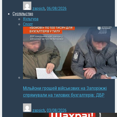
zapsich
,
06/08/2026
Суспільство
Культура
Спорт
Мільйони грошей військових на Запоріжжі
спрямували на тилових бухгалтерів: ДБР
zapsich
,
03/08/2026