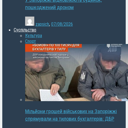
У Запоріжжі відновлюють будинок,
пошкоджений дроном
zapsich
,
07/08/2026
Суспільство
Культура
Спорт
Мільйони грошей військових на Запоріжжі
спрямували на тилових бухгалтерів: ДБР