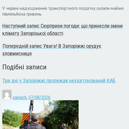
У червні надходження транспортного податку склали майже
півмільйона гривень.
Наступний запис
Сюрпризи погоди: що принесли зміни
клімату Запорізької області
Попередній запис
Увага! В Запоріжжі орудує
зловмисниця
Подібні записи
Три дні у Запоріжжі пролежав нездетонований КАБ
zapsich
,
07/08/2026