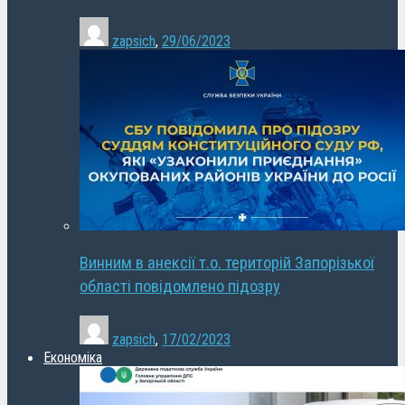
zapsich
,
29/06/2023
Винним в анексії т.о. територій Запорізької
області повідомлено підозру
zapsich
,
17/02/2023
Економіка