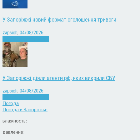
У Запоріжжі новий формат оголошення тривоги
zapsich
,
04/08/2026
Війна
Запоріжжя
Новини
У Запоріжжі діяли агенти рф, яких викрили СБУ
zapsich
,
04/08/2026
Війна
Запоріжжя
Новини
Погода
Погода в
Запорожье
влажность:
давление: