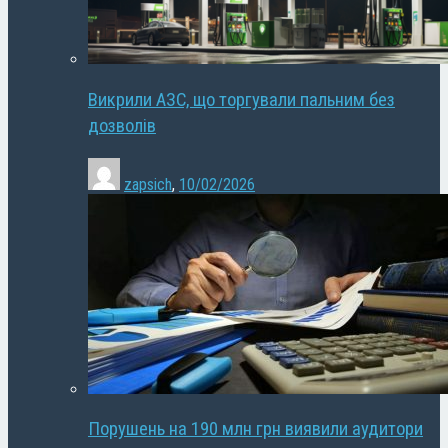
Викрили АЗС, що торгували пальним без
дозволів
zapsich
,
10/02/2026
Порушень на 190 млн грн виявили аудитори