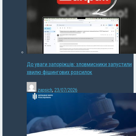
До уваги запоріжців: зловмисники запустили
хвилю фішингових розсилок
zapsich
,
23/07/2026