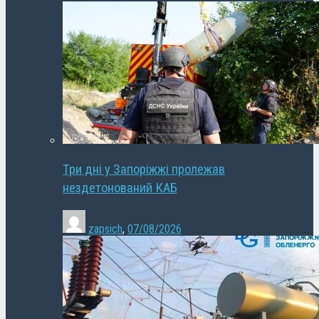
Три дні у Запоріжжі пролежав
нездетонований КАБ
zapsich
,
07/08/2026