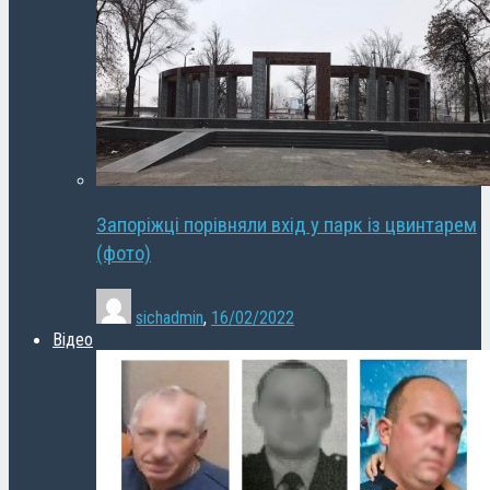
Запоріжці порівняли вхід у парк із цвинтарем
(фото)
sichadmin
,
16/02/2022
Відео