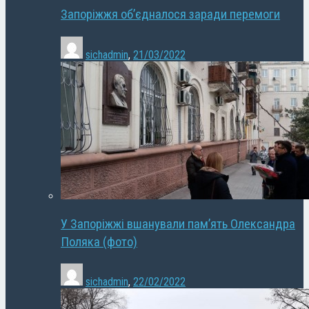
Запоріжжя об’єдналося заради перемоги
sichadmin
,
21/03/2022
У Запоріжжі вшанували пам’ять Олександра
Поляка (фото)
sichadmin
,
22/02/2022