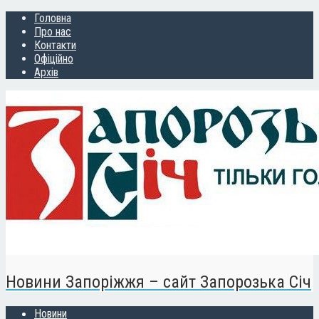
Головна
Про нас
Контакти
Офіційно
Архів
Новини Запоріжжя – сайт Запорозька Січ
Новини