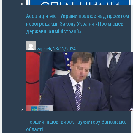
Асоціація міст України працює над проєктом
нової редакції Закону України «Про місцеві
державні адміністрації»
zapsich
,
23/12/2024
Перший пішов: вирок гауляйтеру Запорізької
області