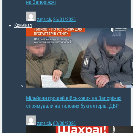
на Запоріжжі
zapsich
,
26/01/2026
Кримінал
Мільйони грошей військових на Запоріжжі
спрямували на тилових бухгалтерів: ДБР
zapsich
,
03/08/2026