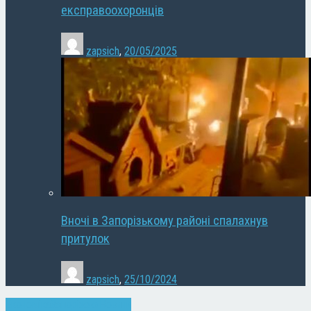
експравоохоронців
zapsich
,
20/05/2025
Вночі в Запорізькому районі спалахнув
притулок
zapsich
,
25/10/2024
Економіка
Запоріжжя
Новини