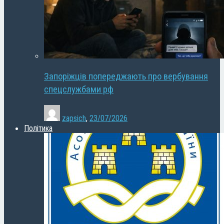
Запоріжців попереджають про вербування
спецслужбами рф
zapsich
,
23/07/2026
Політика