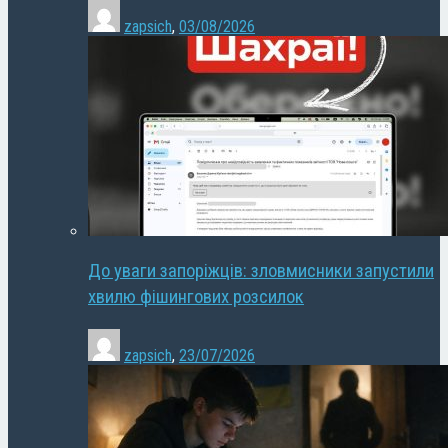
zapsich
,
03/08/2026
До уваги запоріжців: зловмисники запустили
хвилю фішингових розсилок
zapsich
,
23/07/2026