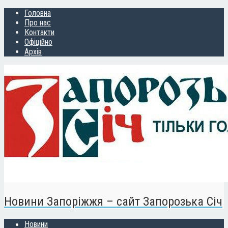
Головна
Про нас
Контакти
Офіційно
Архів
Новини Запоріжжя – сайт Запорозька Січ
Новини