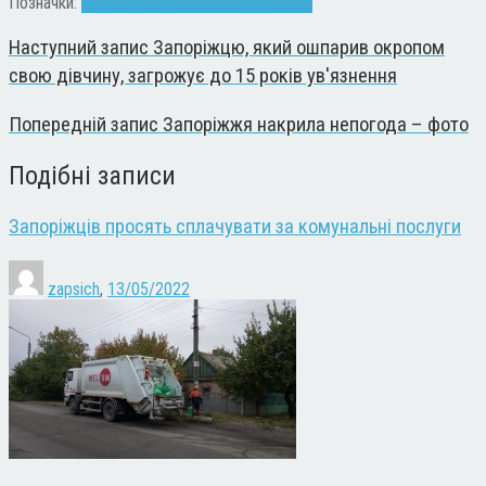
Позначки:
борги
гроші
комуналка
статистика
Наступний запис
Запоріжцю, який ошпарив окропом
свою дівчину, загрожує до 15 років ув'язнення
Попередній запис
Запоріжжя накрила непогода – фото
Подібні записи
Запоріжців просять сплачувати за комунальні послуги
zapsich
,
13/05/2022