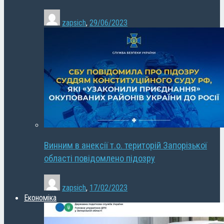
zapsich
,
29/06/2023
Винним в анексії т.о. територій Запорізької
області повідомлено підозру
zapsich
,
17/02/2023
Економіка