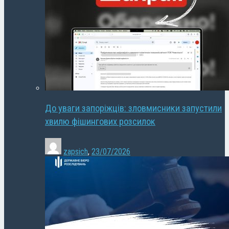
До уваги запоріжців: зловмисники запустили
хвилю фішингових розсилок
zapsich
,
23/07/2026