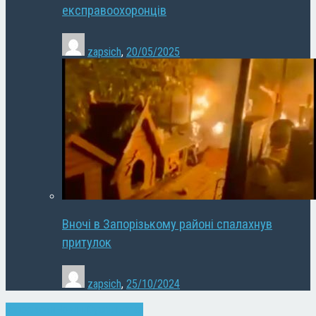
експравоохоронців
zapsich
,
20/05/2025
Вночі в Запорізькому районі спалахнув
притулок
zapsich
,
25/10/2024
Запоріжжя
Новини
Суспільство