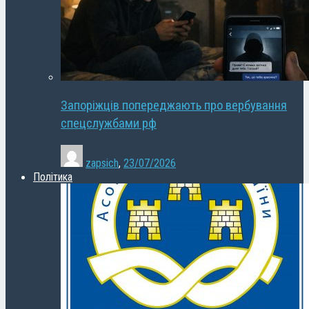
Запоріжців попереджають про вербування
спецслужбами рф
zapsich
,
23/07/2026
Політика