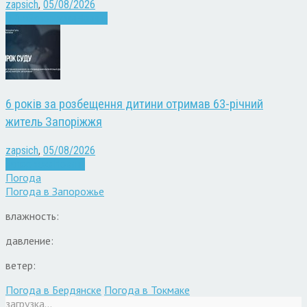
zapsich
,
05/08/2026
Війна
Запоріжжя
Новини
6 років за розбещення дитини отримав 63-річний
житель Запоріжжя
zapsich
,
05/08/2026
Запоріжжя
Новини
Погода
Погода в
Запорожье
влажность:
давление:
ветер:
Погода в Бердянске
Погода в Токмаке
загрузка...