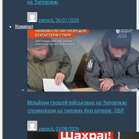
на Запоріжжі
zapsich
,
26/01/2026
Кримінал
Мільйони грошей військових на Запоріжжі
спрямували на тилових бухгалтерів: ДБР
zapsich
,
03/08/2026