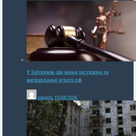
У Запоріжжі дві жінки засуджені за
виправдання агресії рф
zapsich
,
10/08/2026