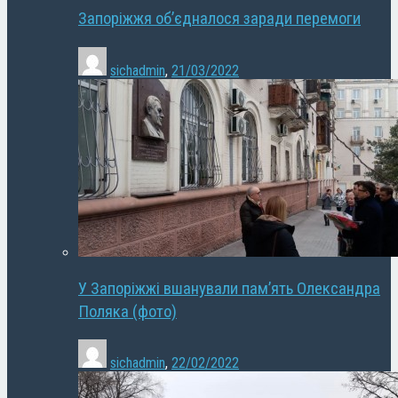
Запоріжжя об’єдналося заради перемоги
sichadmin
,
21/03/2022
У Запоріжжі вшанували пам’ять Олександра
Поляка (фото)
sichadmin
,
22/02/2022