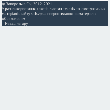
© Запорозька Січ, 2012-2021
У разі використання текстів, частин текстів та ілюстративних
матеріалів сайту sich.zp.ua гіперпосилання на матеріал є
обов'язковим
↑ Назад нагору