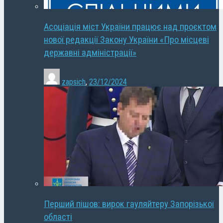
Асоціація міст України працює над проєктом
нової редакції Закону України «Про місцеві
державні адміністрації»
zapsich
,
23/12/2024
Перший пішов: вирок гауляйтеру Запорізької
області