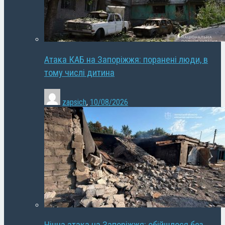
Атака КАБ на Запоріжжя: поранені люди, в
тому числі дитина
zapsich
,
10/08/2026