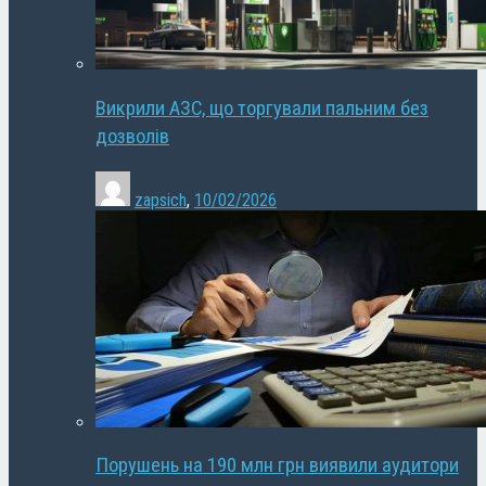
Викрили АЗС, що торгували пальним без
дозволів
zapsich
,
10/02/2026
Порушень на 190 млн грн виявили аудитори