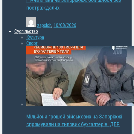
Нічна атака на Запоріжжя: обійшлося без
постраждалих
zapsich
,
10/08/2026
Суспільство
Культура
Спорт
Мільйони грошей військових на Запоріжжі
спрямували на тилових бухгалтерів: ДБР