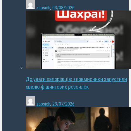
zapsich
,
03/08/2026
До уваги запоріжців: зловмисники запустили
хвилю фішингових розсилок
zapsich
,
23/07/2026