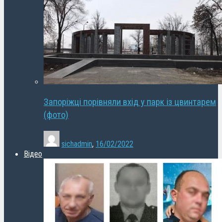
Запоріжці порівняли вхід у парк із цвинтарем
(фото)
sichadmin
,
16/02/2022
Відео