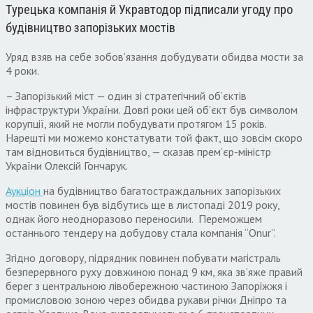
Турецька компанія й Укравтодор підписали угоду про
будівництво запорізьких мостів
Уряд взяв на себе зобов’язання добудувати обидва мости за
4 роки.
– Запорізький міст — один зі стратегічний об’єктів
інфраструктури України. Довгі роки цей об’єкт був символом
корупції, який не могли побудувати протягом 15 років.
Нарешті ми можемо констатувати той факт, що зовсім скоро
там відновиться будівництво, — сказав прем’єр-міністр
України Олексій Гончарук.
Аукціон
на будівництво багатостраждальних запорізьких
мостів повинен був відбутись ще в листопаді 2019 року,
однак його неодноразово переносили. Переможцем
останнього тендеру на добудову стала компанія “Onur”.
Згідно договору, підрядник повинен побувати магістраль
безперервного руху довжиною понад 9 км, яка зв’яже правий
берег з центральною лівобережною частиною Запоріжжя і
промисловою зоною через обидва рукави річки Дніпро та