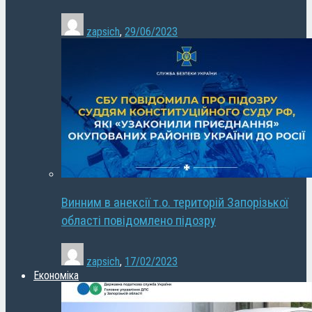
zapsich
,
29/06/2023
Винним в анексії т.о. територій Запорізької
області повідомлено підозру
zapsich
,
17/02/2023
Економіка