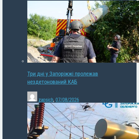
Три дні у Запоріжжі пролежав
нездетонований КАБ
zapsich
,
07/08/2026