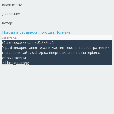
влажность:
давление:
ветер:
Погода в Бердянске
Погода в Токмаке
загрузка...
© Запорозька Січ, 2012-2021
У разі використання текстів, частин текстів та ілюстративних
матеріалів сайту sich.zp.ua гіперпосилання на матеріал є
обов'язковим
↑ Назад нагору