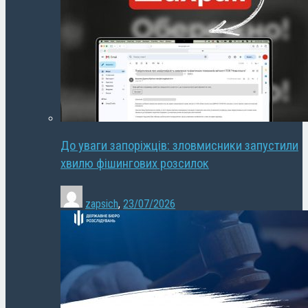
До уваги запоріжців: зловмисники запустили
хвилю фішингових розсилок
zapsich
,
23/07/2026