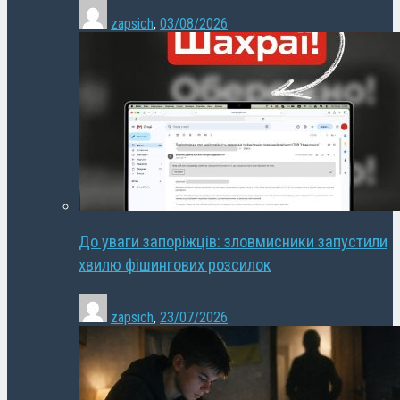
zapsich
,
03/08/2026
До уваги запоріжців: зловмисники запустили
хвилю фішингових розсилок
zapsich
,
23/07/2026