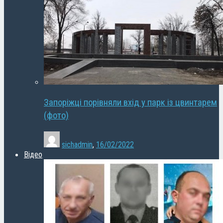
Запоріжці порівняли вхід у парк із цвинтарем
(фото)
sichadmin
,
16/02/2022
Відео