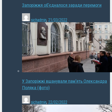
Запоріжжя об’єдналося заради перемоги
sichadmin
,
21/03/2022
У Запоріжжі вшанували пам’ять Олександра
Поляка (фото)
sichadmin
,
22/02/2022