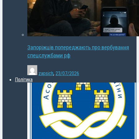
Запоріжців попереджають про вербування
спецслужбами рф
zapsich
,
23/07/2026
Політика