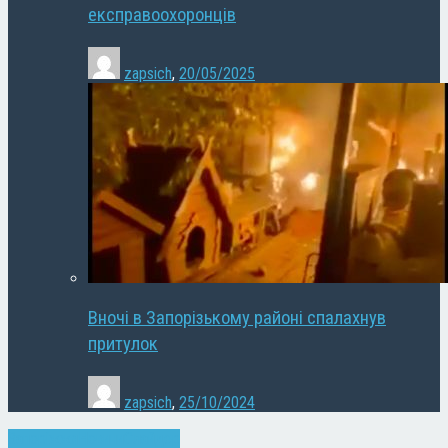
експравоохоронців
zapsich
,
20/05/2025
Вночі в Запорізькому районі спалахнув
притулок
zapsich
,
25/10/2024
Запоріжжя
Новини
Слайдер