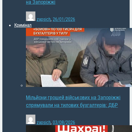
на Запоріжжі
zapsich
,
26/01/2026
Кримінал
Мільйони грошей військових на Запоріжжі
спрямували на тилових бухгалтерів: ДБР
zapsich
,
03/08/2026