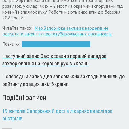
острів Хортиця. Вона складатиметься з 6 транспортних
розв’язок, у складі яких – 2 мости з окремими спорудами під
кожний напрямок руху. Роботи мають виконати до березня
2024 року.
Читайте також:
Мер Запоріжжя закликає нардепів не
допустити закриття протитуберкульозних диспансерів
Позначки:
будівництво
договір
Запоріжжя
мосты
Наступний запис
Зафіксовано перший випадок
захворювання на коронавірус в Україні
Попередній запис
Два запорізьких заклади ввійшли до
рейтингу кращих шкіл України
Подібні записи
19 жителів Запоріжжя й досі в лікарнях внаслідок
обстрілів