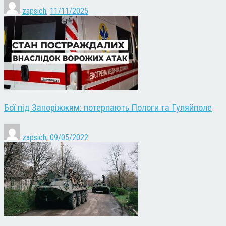
zapsich
,
11/11/2025
Бої під Запоріжжям: потерпають Пологи та Гуляйполе
zapsich
,
09/05/2022