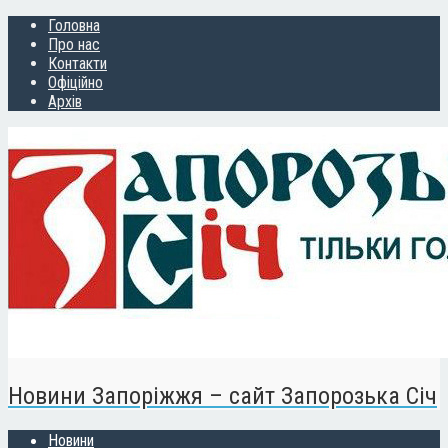
Головна
Про нас
Контакти
Офіційно
Архів
Новини Запоріжжя – сайт Запорозька Січ
Новини