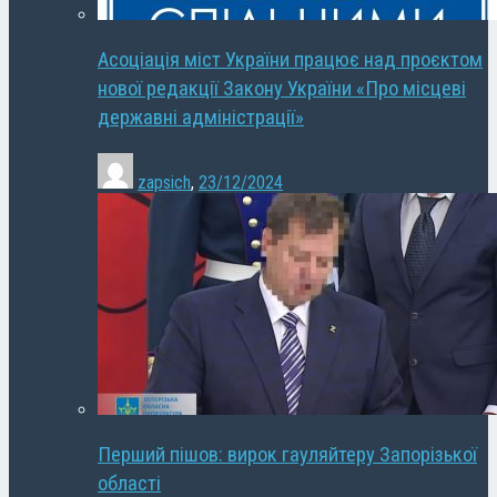
Асоціація міст України працює над проєктом
нової редакції Закону України «Про місцеві
державні адміністрації»
zapsich
,
23/12/2024
Перший пішов: вирок гауляйтеру Запорізької
області