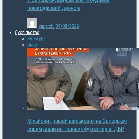
У Запоріжжі відновлюють будинок,
пошкоджений дроном
zapsich
,
07/08/2026
Суспільство
Культура
Спорт
Мільйони грошей військових на Запоріжжі
спрямували на тилових бухгалтерів: ДБР