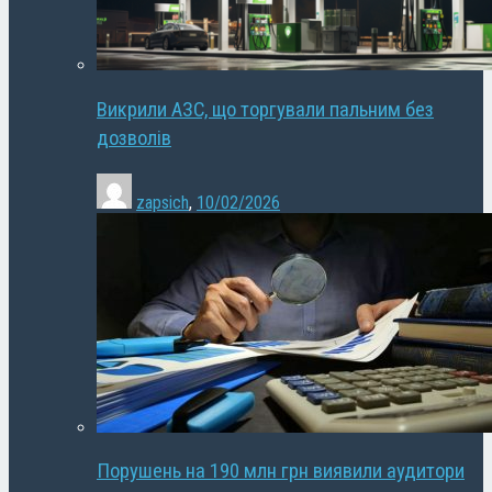
Викрили АЗС, що торгували пальним без
дозволів
zapsich
,
10/02/2026
Порушень на 190 млн грн виявили аудитори