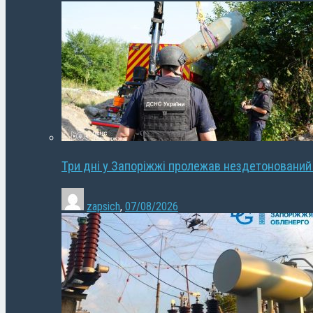
Три дні у Запоріжжі пролежав нездетонований
zapsich
,
07/08/2026