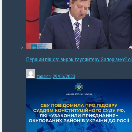
Перший пішов: вирок гауляйтеру Запорізької о
zapsich
,
29/06/2023