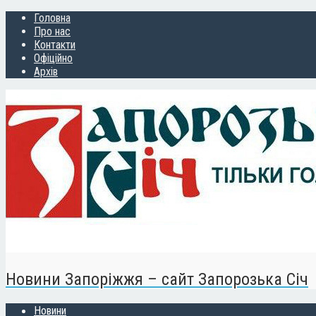
Головна
Про нас
Контакти
Офіційно
Архів
Новини Запоріжжя – сайт Запорозька Січ
Новини