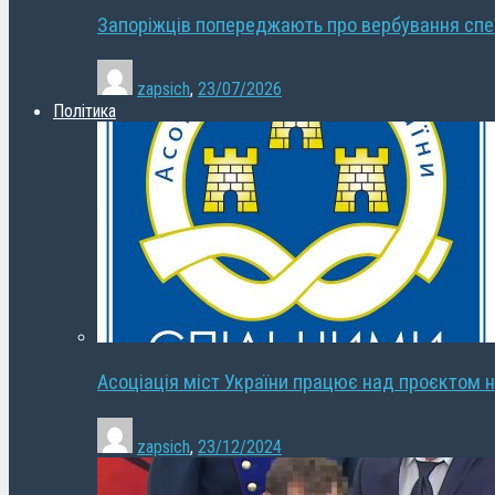
Запоріжців попереджають про вербування сп
zapsich
,
23/07/2026
Політика
Асоціація міст України працює над проєктом н
zapsich
,
23/12/2024