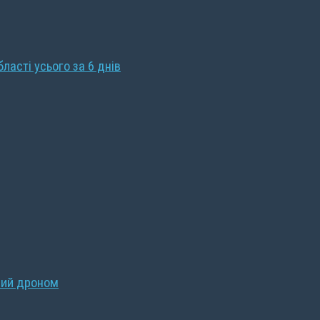
бласті усього за 6 днів
ний дроном