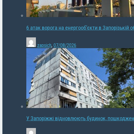
6 атак ворога на енергооб’єкти в Запорізькій о
zapsich
,
07/08/2026
У Запоріжжі відновлюють будинок, пошкодже