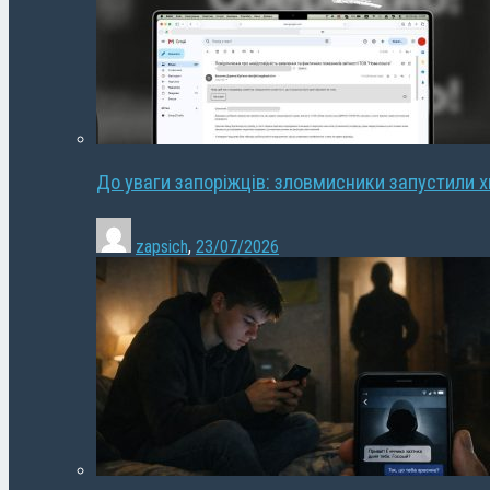
До уваги запоріжців: зловмисники запустили 
zapsich
,
23/07/2026