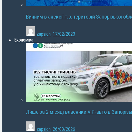
Винним в анексії т.о. територій Запорізької об
zapsich
,
17/02/2023
Економіка
Лише за 2 місяці власники VIP-авто в Запорізь
zapsich
,
26/03/2026