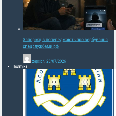
Запоріжців попереджають про вербування
спецслужбами рф
zapsich
,
23/07/2026
Політика