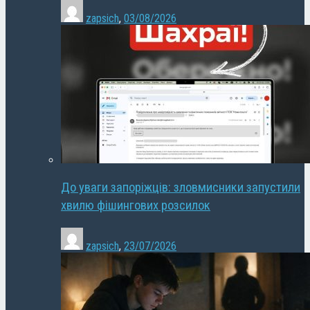
zapsich
,
03/08/2026
До уваги запоріжців: зловмисники запустили
хвилю фішингових розсилок
zapsich
,
23/07/2026