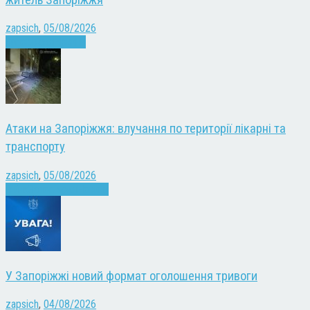
zapsich
,
05/08/2026
Запоріжжя
Новини
Атаки на Запоріжжя: влучання по території лікарні та
транспорту
zapsich
,
05/08/2026
Війна
Запоріжжя
Новини
У Запоріжжі новий формат оголошення тривоги
zapsich
,
04/08/2026