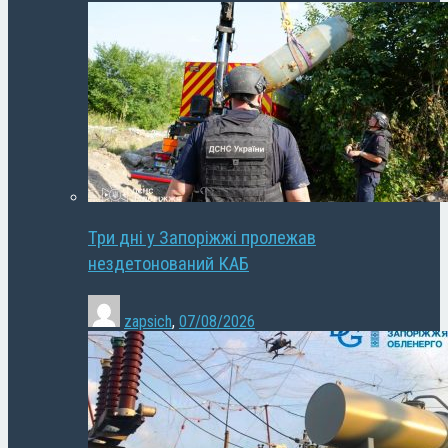
Три дні у Запоріжжі пролежав
нездетонований КАБ
zapsich
,
07/08/2026