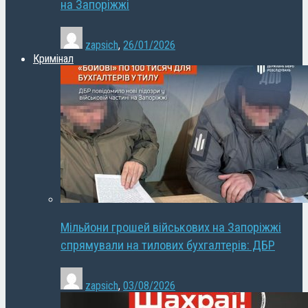
на Запоріжжі
zapsich
,
26/01/2026
Кримінал
Мільйони грошей військових на Запоріжжі
спрямували на тилових бухгалтерів: ДБР
zapsich
,
03/08/2026