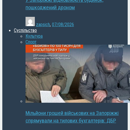
У Запоріжжі відновлюють будинок,
пошкоджений дроном
zapsich
,
07/08/2026
Суспільство
Культура
Спорт
Мільйони грошей військових на Запоріжжі
спрямували на тилових бухгалтерів: ДБР