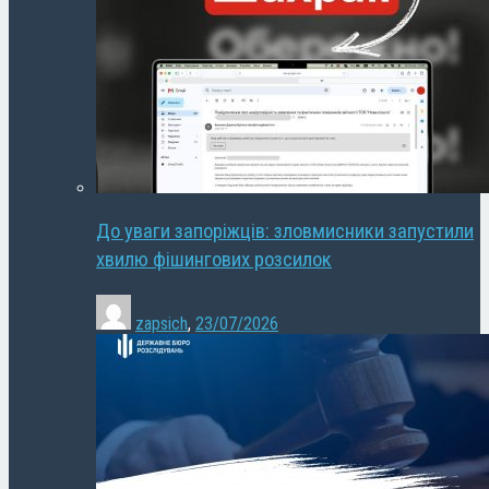
До уваги запоріжців: зловмисники запустили
хвилю фішингових розсилок
zapsich
,
23/07/2026