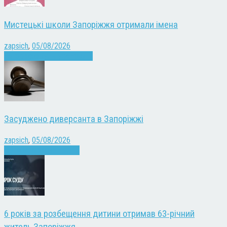
Мистецькі школи Запоріжжя отримали імена
zapsich
,
05/08/2026
Запоріжжя
Культура
Новини
Засуджено диверсанта в Запоріжжі
zapsich
,
05/08/2026
Війна
Запоріжжя
Новини
6 років за розбещення дитини отримав 63-річний
житель Запоріжжя