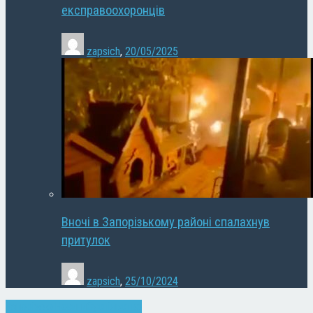
експравоохоронців
zapsich
,
20/05/2025
Вночі в Запорізькому районі спалахнув
притулок
zapsich
,
25/10/2024
Запоріжжя
Новини
Суспільство