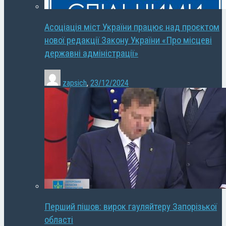
Асоціація міст України працює над проєктом
нової редакції Закону України «Про місцеві
державні адміністрації»
zapsich
,
23/12/2024
Перший пішов: вирок гауляйтеру Запорізької
області