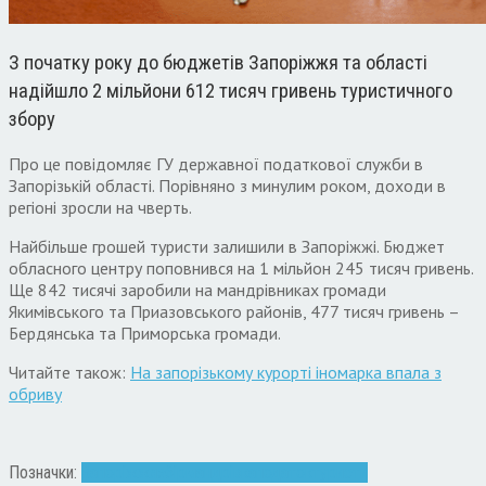
З початку року до бюджетів Запоріжжя та області
надійшло 2 мільйони 612 тисяч гривень туристичного
збору
Про це повідомляє ГУ державної податкової служби в
Запорізькій області. Порівняно з минулим роком, доходи в
регіоні зросли на чверть.
Найбільше грошей туристи залишили в Запоріжжі. Бюджет
обласного центру поповнився на 1 мільйон 245 тисяч гривень.
Ще 842 тисячі заробили на мандрівниках громади
Якимівського та Приазовського районів, 477 тисяч гривень –
Бердянська та Приморська громади.
Читайте також:
На запорізькому курорті іномарка впала з
обриву
Позначки:
Запоріжжя
збір
мандрівка
податок
туристи