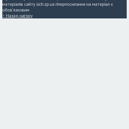
матеріалів сайту sich.zp.ua гіперпосилання на матеріал є
обов'язковим
↑ Назад нагору