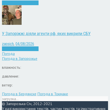
Війна
Запоріжжя
Новини
У Запоріжжі діяли агенти рф, яких викрили СБУ
zapsich
,
04/08/2026
Війна
Запоріжжя
Новини
Погода
Погода в
Запорожье
влажность:
давление:
ветер:
Погода в Бердянске
Погода в Токмаке
загрузка...
© Запорозька Січ, 2012-2021
У разі використання текстів, частин текстів та ілюстративних