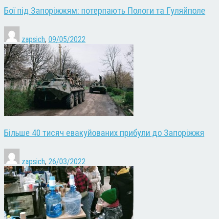
Бої під Запоріжжям: потерпають Пологи та Гуляйполе
zapsich
,
09/05/2022
Більше 40 тисяч евакуйованих прибули до Запоріжжя
zapsich
,
26/03/2022