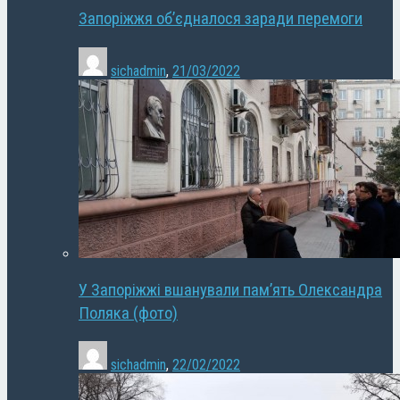
Запоріжжя об’єдналося заради перемоги
sichadmin
,
21/03/2022
У Запоріжжі вшанували пам’ять Олександра
Поляка (фото)
sichadmin
,
22/02/2022