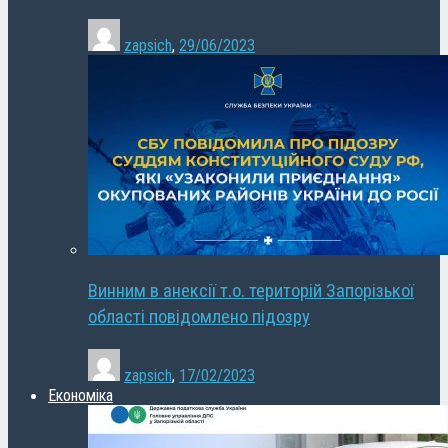
zapsich
,
29/06/2023
Винним в анексії т.о. територій Запорізької
області повідомлено підозру
zapsich
,
17/02/2023
Економіка