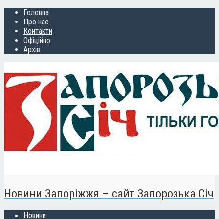
Головна
Про нас
Контакти
Офіційно
Архів
Новини Запоріжжя – сайт Запорозька Січ
Новини