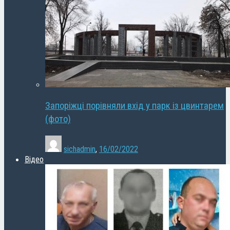
Запоріжці порівняли вхід у парк із цвинтарем
(фото)
sichadmin
,
16/02/2022
Відео