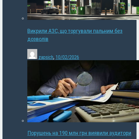
Викрили АЗС, що торгували пальним без
дозволів
zapsich
,
10/02/2026
Порушень на 190 млн грн виявили аудитори