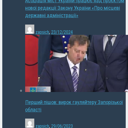
Асоціація міст України працює над проєктом
нової редакції Закону України «Про місцеві
державні адміністрації»
zapsich
,
23/12/2024
Перший пішов: вирок гауляйтеру Запорізької
області
zapsich
,
29/06/2023