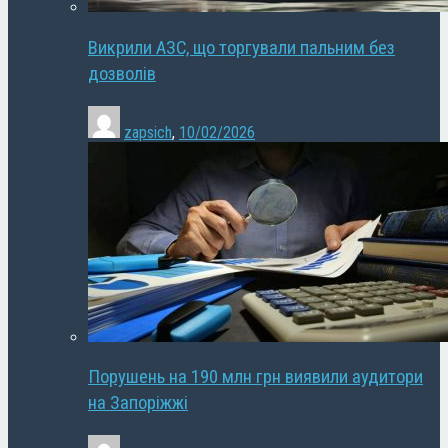
Викрили АЗС, що торгували пальним без
дозволів
zapsich
,
10/02/2026
Порушень на 190 млн грн виявили аудитори
на Запоріжжі