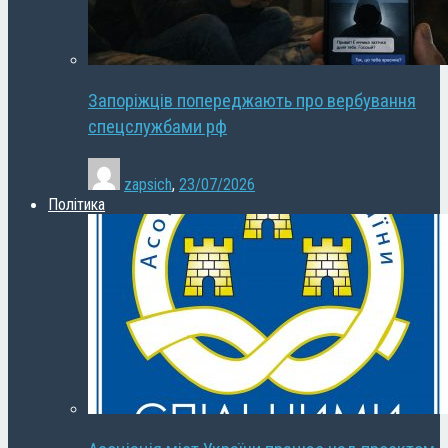
Запоріжців попереджають про вербування
спецслужбами рф
zapsich
,
23/07/2026
Політика