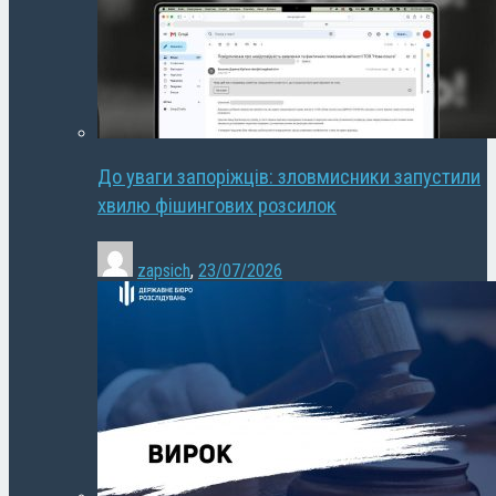
До уваги запоріжців: зловмисники запустили
хвилю фішингових розсилок
zapsich
,
23/07/2026