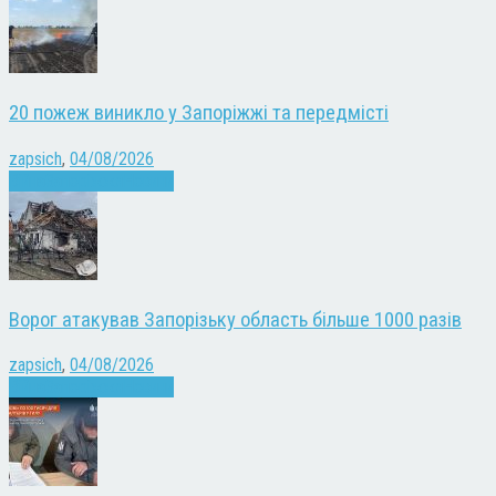
20 пожеж виникло у Запоріжжі та передмісті
zapsich
,
04/08/2026
Війна
Запоріжжя
Новини
Ворог атакував Запорізьку область більше 1000 разів
zapsich
,
04/08/2026
Війна
Запоріжжя
Новини