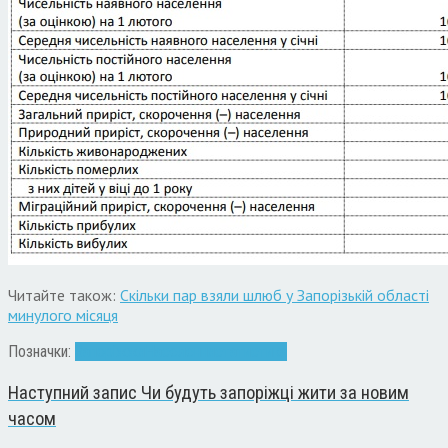
Читайте також:
Скільки пар взяли шлюб у Запорізькій області
минулого місяця
Позначки:
Запоріжжя
Населення
статистика
Наступний запис
Чи будуть запоріжці жити за новим
часом