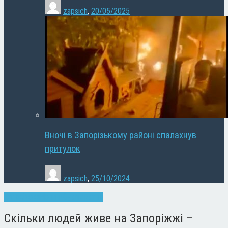
zapsich
,
20/05/2025
Вночі в Запорізькому районі спалахнув
притулок
zapsich
,
25/10/2024
Запоріжжя
Новини
Суспільство
Скільки людей живе на Запоріжжі –