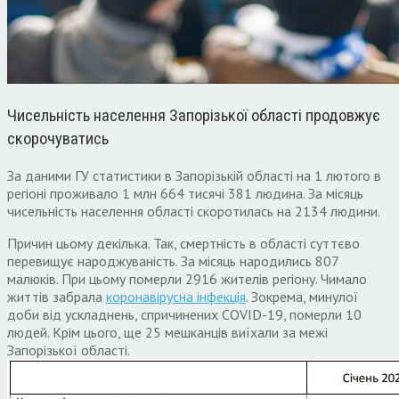
Чисельність населення Запорізької області продовжує
скорочуватись
За даними ГУ статистики в Запорізькій області на 1 лютого в
регіоні проживало 1 млн 664 тисячі 381 людина. За місяць
чисельність населення області скоротилась на 2134 людини.
Причин цьому декілька. Так, смертність в області суттєво
перевищує народжуваність. За місяць народились 807
малюків. При цьому померли 2916 жителів регіону. Чимало
життів забрала
коронавірусна інфекція
. Зокрема, минулої
доби від ускладнень, спричинених COVID-19, померли 10
людей. Крім цього, ще 25 мешканців виїхали за межі
Запорізької області.