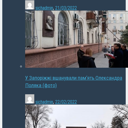
sichadmin
,
21/03/2022
У Запоріжжі вшанували пам’ять Олександра
Поляка (фото)
sichadmin
,
22/02/2022