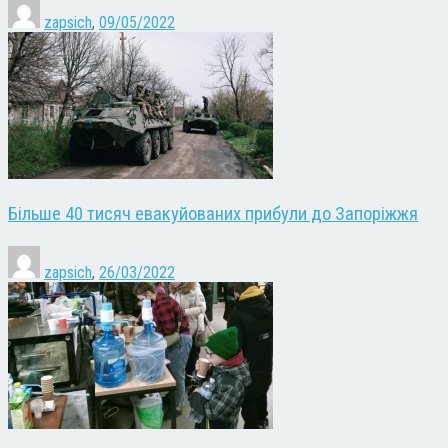
zapsich
,
09/05/2022
Більше 40 тисяч евакуйованих прибули до Запоріжжя
zapsich
,
26/03/2022