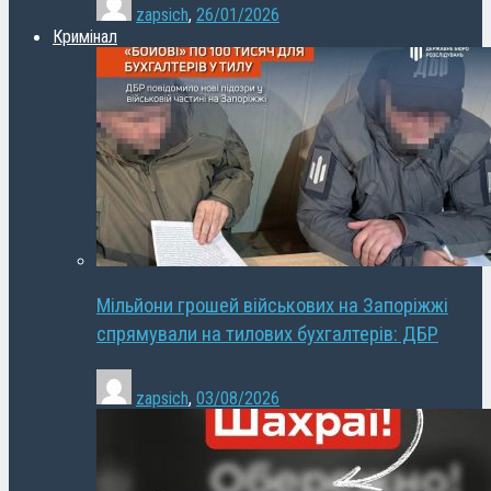
zapsich
,
26/01/2026
Кримінал
Мільйони грошей військових на Запоріжжі
спрямували на тилових бухгалтерів: ДБР
zapsich
,
03/08/2026