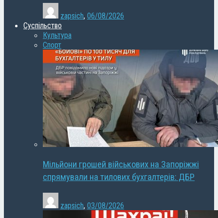
zapsich
,
06/08/2026
Суспільство
Культура
Спорт
Мільйони грошей військових на Запоріжжі
спрямували на тилових бухгалтерів: ДБР
zapsich
,
03/08/2026