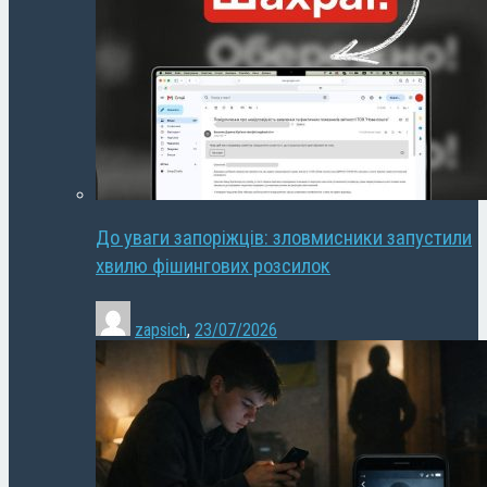
До уваги запоріжців: зловмисники запустили
хвилю фішингових розсилок
zapsich
,
23/07/2026