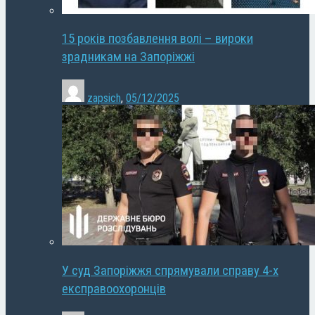
15 років позбавлення волі – вироки
зрадникам на Запоріжжі
zapsich
,
05/12/2025
У суд Запоріжжя спрямували справу 4-х
експравоохоронців