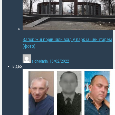
Запоріжці порівняли вхід у парк із цвинтарем
(фото)
sichadmin
,
16/02/2022
Відео