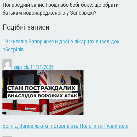
Попередній запис
Гроші або бебі-бокс: що обрати
батькам новонародженого у Запоріжжі?
Подібні записи
19 жителів Запоріжжя й досі в лікарнях внаслідок
обстрілів
zapsich
,
11/11/2025
Бої під Запоріжжям: потерпають Пологи та Гуляйполе