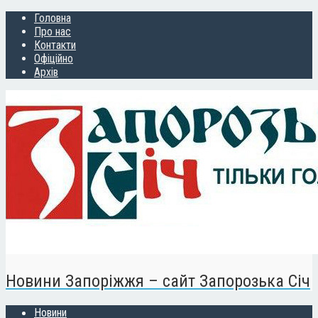
Головна
Про нас
Контакти
Офіційно
Архів
Новини Запоріжжя – сайт Запорозька Січ
Новини