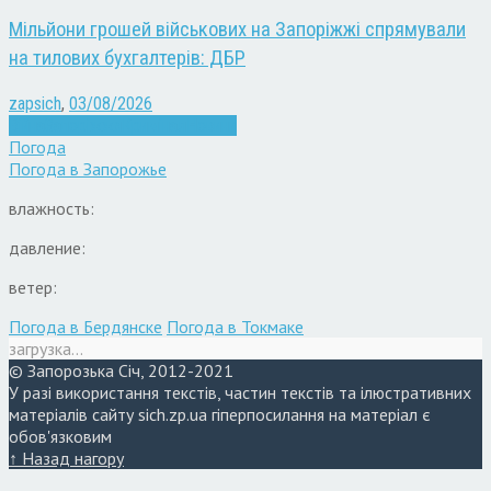
Мільйони грошей військових на Запоріжжі спрямували
на тилових бухгалтерів: ДБР
zapsich
,
03/08/2026
Війна
Запоріжжя
Кримінал
Новини
Погода
Погода в
Запорожье
влажность:
давление:
ветер:
Погода в Бердянске
Погода в Токмаке
загрузка...
© Запорозька Січ, 2012-2021
У разі використання текстів, частин текстів та ілюстративних
матеріалів сайту sich.zp.ua гіперпосилання на матеріал є
обов'язковим
↑ Назад нагору