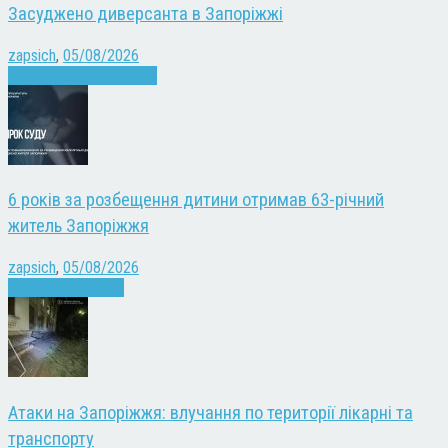
Засуджено диверсанта в Запоріжжі
zapsich
,
05/08/2026
Війна
Запоріжжя
Новини
6 років за розбещення дитини отримав 63-річний
житель Запоріжжя
zapsich
,
05/08/2026
Запоріжжя
Новини
Атаки на Запоріжжя: влучання по території лікарні та
транспорту