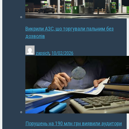
Викрили АЗС, що торгували пальним без
дозволів
zapsich
,
10/02/2026
Порушень на 190 млн грн виявили аудитори