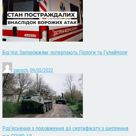
Бої під Запоріжжям: потерпають Пологи та Гуляйполе
zapsich
,
09/05/2022
Роз’яснення з подовження дії сертифікату з щеплення