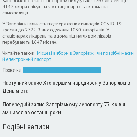
Запорізької області. Побороли недугу вже 1767 людей. Ще
4147 хворих лікуються у стаціонарах та вдома на
самоізоляції.
У Запоріжжі кількість підтверджених випадків COVID-19
зросла до 2722. З них одужали 1030 запоріжців. У
стаціонарах лікарень та вдома під наглядом лікарів
перебувають 1647 містян.
Читайте також:
Місцеві вибори в Запоріжжі: чи потрібні маски
й електронний паспорт
Позначки:
Запоріжжя
інфекція
коронавірус
хвороба
Наступний запис
Хто першим народився у Запоріжжі в
День міста
Попередній запис
Запорізькому аеропорту 77: як він
змінився за останні роки
Подібні записи