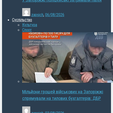
У Запоріжжі поліцейські затримали палія
zapsich
,
06/08/2026
Суспільство
Культура
Спорт
Мільйони грошей військових на Запоріжжі
спрямували на тилових бухгалтерів: ДБР