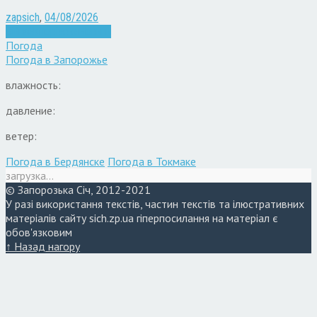
zapsich
,
04/08/2026
Війна
Запоріжжя
Новини
Погода
Погода в
Запорожье
влажность:
давление:
ветер:
Погода в Бердянске
Погода в Токмаке
загрузка...
© Запорозька Січ, 2012-2021
У разі використання текстів, частин текстів та ілюстративних
матеріалів сайту sich.zp.ua гіперпосилання на матеріал є
обов'язковим
↑ Назад нагору