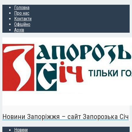
Головна
Про нас
Контакти
Офіційно
Архів
Новини Запоріжжя – сайт Запорозька Січ
Новини