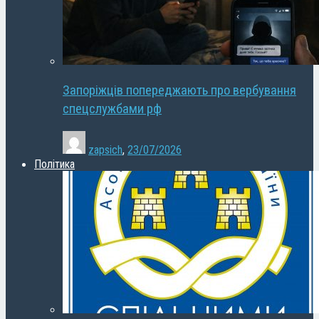
Запоріжців попереджають про вербування
спецслужбами рф
zapsich
,
23/07/2026
Політика