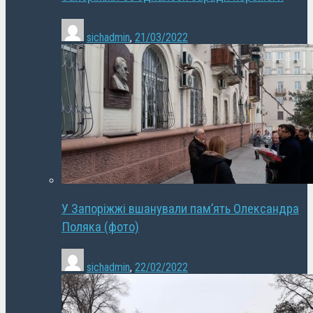
sichadmin
,
21/03/2022
У Запоріжжі вшанували пам’ять Олександра
Поляка (фото)
sichadmin
,
22/02/2022