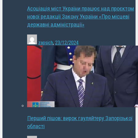
Асоціація міст України працює над проєктом
нової редакції Закону України «Про місцеві
державні адміністрації»
zapsich
,
23/12/2024
Перший пішов: вирок гауляйтеру Запорізької
області