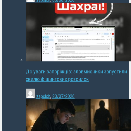
zapsich
,
03/08/2026
До уваги запоріжців: зловмисники запустили
хвилю фішингових розсилок
zapsich
,
23/07/2026