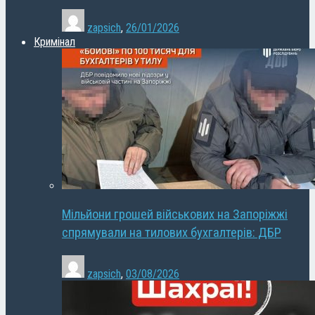
zapsich
,
26/01/2026
Кримінал
Мільйони грошей військових на Запоріжжі
спрямували на тилових бухгалтерів: ДБР
zapsich
,
03/08/2026