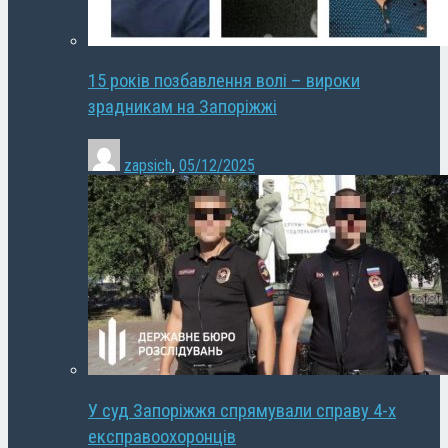
15 років позбавлення волі – вироки
зрадникам на Запоріжжі
zapsich
,
05/12/2025
У суд Запоріжжя спрямували справу 4-х
експравоохоронців