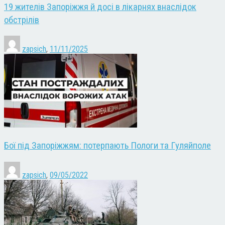
19 жителів Запоріжжя й досі в лікарнях внаслідок
обстрілів
zapsich
,
11/11/2025
Бої під Запоріжжям: потерпають Пологи та Гуляйполе
zapsich
,
09/05/2022