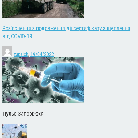
Роз’яснення з подовження дії сертифікату з щеплення
від COVID-19
zapsich
,
19/04/2022
Пульс Запоріжжя