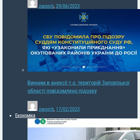
zapsich
,
29/06/2023
Винним в анексії т.о. територій Запорізької
області повідомлено підозру
zapsich
,
17/02/2023
Економіка