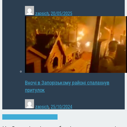
zapsich
,
20/05/2025
Вночі в Запорізькому районі спалахнув
притулок
zapsich
,
25/10/2024
Запоріжжя
Новини
Суспільство