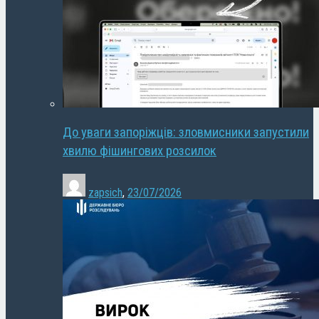
До уваги запоріжців: зловмисники запустили
хвилю фішингових розсилок
zapsich
,
23/07/2026