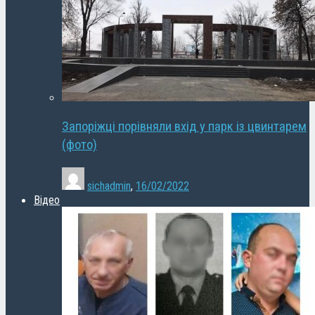
Запоріжці порівняли вхід у парк із цвинтарем
(фото)
sichadmin
,
16/02/2022
Відео