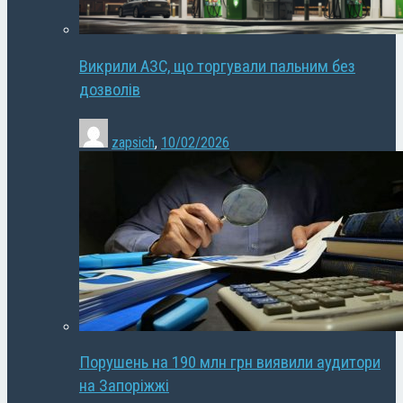
Викрили АЗС, що торгували пальним без
дозволів
zapsich
,
10/02/2026
Порушень на 190 млн грн виявили аудитори
на Запоріжжі