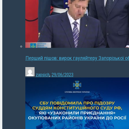
Перший пішов: вирок гауляйтеру Запорізької о
zapsich
,
29/06/2023