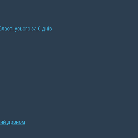
бласті усього за 6 днів
ний дроном