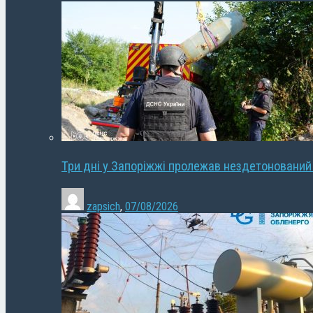
Три дні у Запоріжжі пролежав нездетонований
zapsich
,
07/08/2026