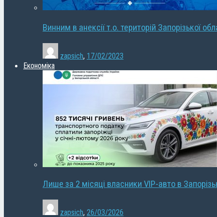
Винним в анексії т.о. територій Запорізької об
zapsich
,
17/02/2023
Економіка
Лише за 2 місяці власники VIP-авто в Запорізь
zapsich
,
26/03/2026