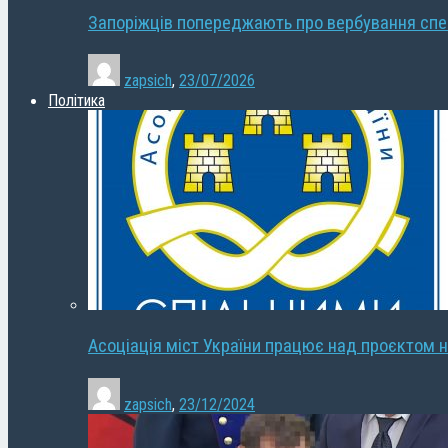
Запоріжців попереджають про вербування сп
zapsich
,
23/07/2026
Політика
Асоціація міст України працює над проєктом н
zapsich
,
23/12/2024