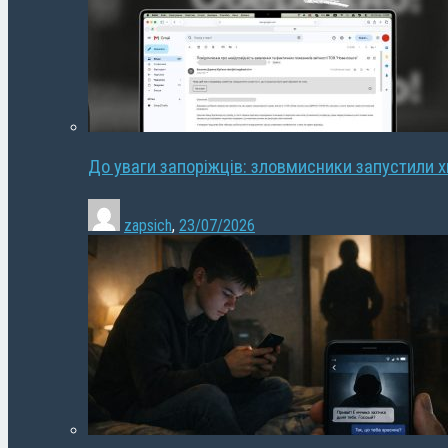
До уваги запоріжців: зловмисники запустили 
zapsich
,
23/07/2026