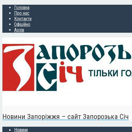
Головна
Про нас
Контакти
Офіційно
Архів
Новини Запоріжжя – сайт Запорозька Січ
Новини