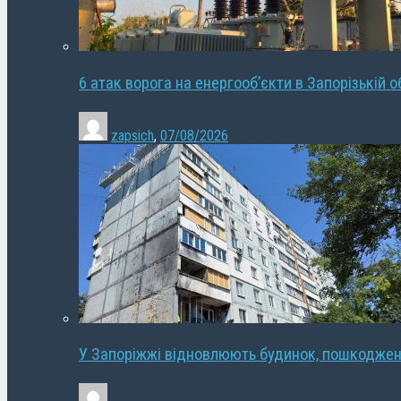
6 атак ворога на енергооб’єкти в Запорізькій о
zapsich
,
07/08/2026
У Запоріжжі відновлюють будинок, пошкодже