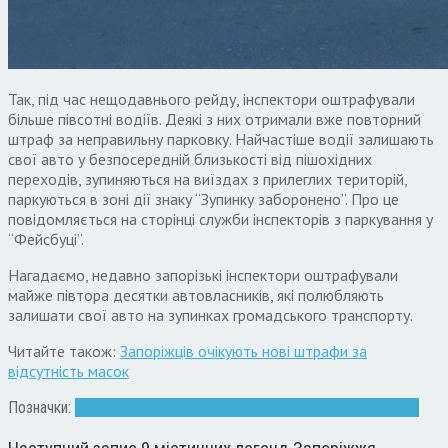
Так, під час нещодавнього рейду, інспектори оштрафували
більше півсотні водіїв. Деякі з них отримали вже повторний
штраф за неправильну парковку. Найчастіше водії залишають
свої авто у безпосередній близькості від пішохідних
переходів, зупиняються на виїздах з прилеглих територій,
паркуються в зоні дії знаку “Зупинку заборонено”. Про це
повідомляється на сторінці служби інспекторів з паркування у
“Фейсбуці”.
Нагадаємо, недавно запорізькі інспектори оштрафували
майже півтора десятки автовласників, які полюбляють
залишати свої авто на зупинках громадського транспорту.
Читайте також:
Запоріжців очікують нові штрафи за
відсутність масок
Позначки:
авто
Запоріжжя
інспекція
паркування
Порушення
штраф