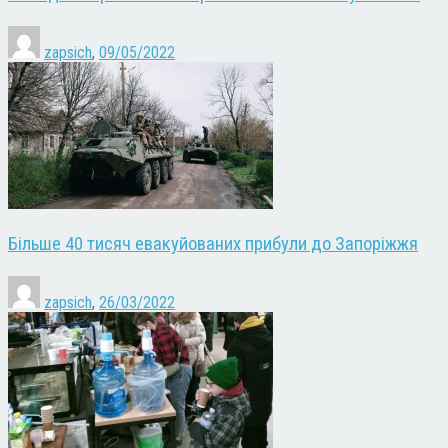
zapsich
,
09/05/2022
Більше 40 тисяч евакуйованих прибули до Запоріжжя
zapsich
,
26/03/2022