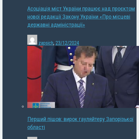
Асоціація міст України працює над проєктом
нової редакції Закону України «Про місцеві
державні адміністрації»
zapsich
,
23/12/2024
Перший пішов: вирок гауляйтеру Запорізької
області