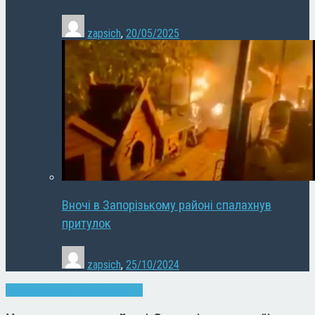
zapsich
,
20/05/2025
Вночі в Запорізькому районі спалахнув
притулок
zapsich
,
25/10/2024
Запоріжжя
Новини
Суспільство