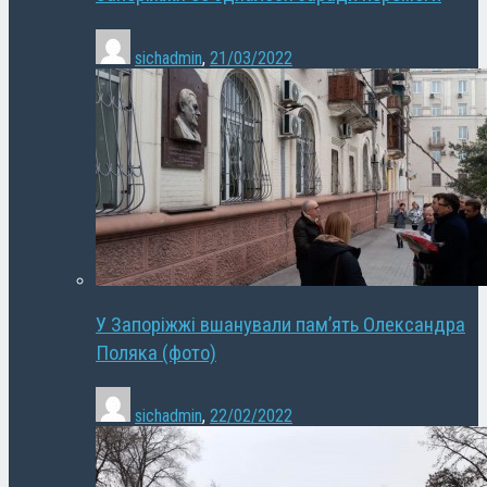
sichadmin
,
21/03/2022
У Запоріжжі вшанували пам’ять Олександра
Поляка (фото)
sichadmin
,
22/02/2022