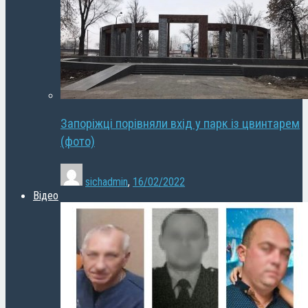
Запоріжці порівняли вхід у парк із цвинтарем
(фото)
sichadmin
,
16/02/2022
Відео