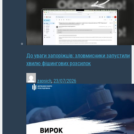
До уваги запоріжців: зловмисники запустили
хвилю фішингових розсилок
zapsich
,
23/07/2026