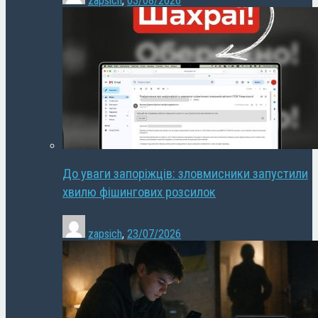
zapsich
,
03/08/2026
До уваги запоріжців: зловмисники запустили
хвилю фішингових розсилок
zapsich
,
23/07/2026