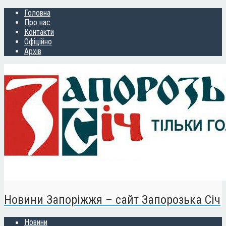
Головна
Про нас
Контакти
Офіційно
Архів
Новини Запоріжжя – сайт Запорозька Січ
Новини