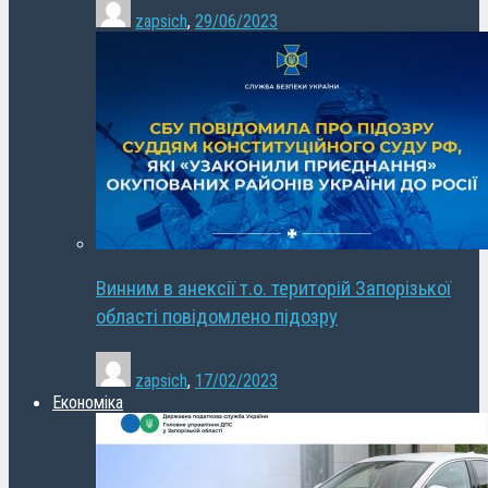
zapsich
,
29/06/2023
Винним в анексії т.о. територій Запорізької
області повідомлено підозру
zapsich
,
17/02/2023
Економіка