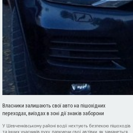
Власники залишають свої авто на пішохідних
переходах, виїздах в зоні дії знаків заборони
У Шевченківському районі водії нехтують безпекою пішоходів
та інших учасників руху, паркуючи свої автівки, як заманеться.