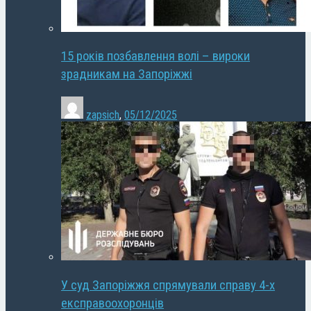
15 років позбавлення волі – вироки
зрадникам на Запоріжжі
zapsich
,
05/12/2025
У суд Запоріжжя спрямували справу 4-х
експравоохоронців