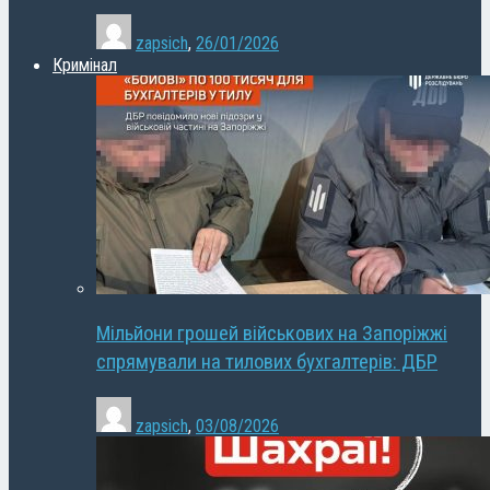
zapsich
,
26/01/2026
Кримінал
Мільйони грошей військових на Запоріжжі
спрямували на тилових бухгалтерів: ДБР
zapsich
,
03/08/2026