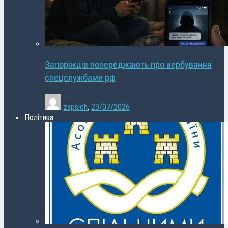
Запоріжців попереджають про вербування
спецслужбами рф
zapsich
,
23/07/2026
Політика