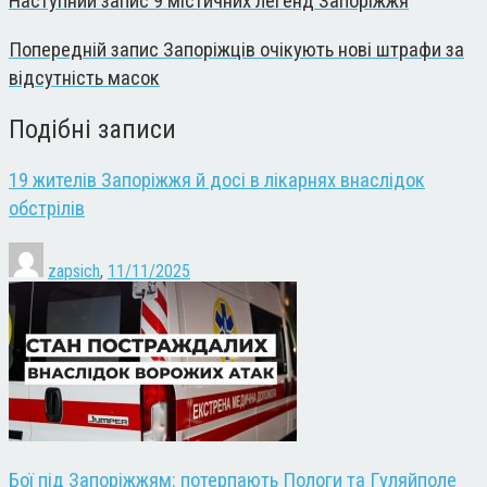
Наступний запис
9 містичних легенд Запоріжжя
Попередній запис
Запоріжців очікують нові штрафи за
відсутність масок
Подібні записи
19 жителів Запоріжжя й досі в лікарнях внаслідок
обстрілів
zapsich
,
11/11/2025
Бої під Запоріжжям: потерпають Пологи та Гуляйполе