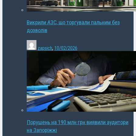
Викрили АЗС, що торгували пальним без
дозволів
zapsich
,
10/02/2026
Порушень на 190 млн грн виявили аудитори
на Запоріжжі