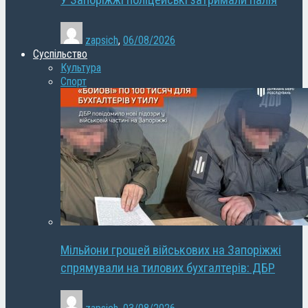
У Запоріжжі поліцейські затримали палія
zapsich
,
06/08/2026
Суспільство
Культура
Спорт
Мільйони грошей військових на Запоріжжі
спрямували на тилових бухгалтерів: ДБР