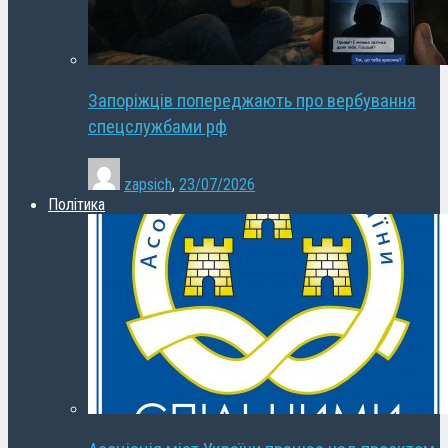
Запоріжців попереджають про вербування
спецслужбами рф
zapsich
,
23/07/2026
Політика