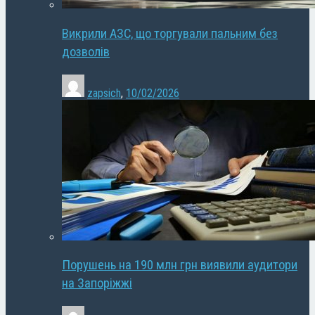
Викрили АЗС, що торгували пальним без
дозволів
zapsich
,
10/02/2026
Порушень на 190 млн грн виявили аудитори
на Запоріжжі