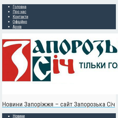
Головна
Про нас
Контакти
Офіційно
Архів
Новини Запоріжжя – сайт Запорозька Січ
Новини