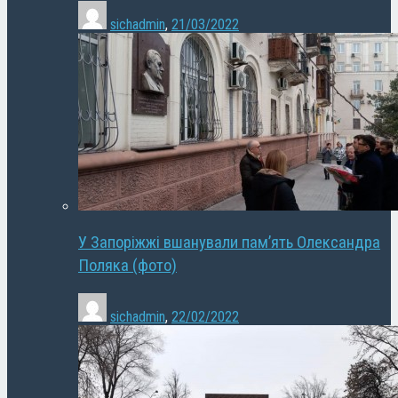
sichadmin
,
21/03/2022
У Запоріжжі вшанували пам’ять Олександра
Поляка (фото)
sichadmin
,
22/02/2022