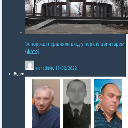
Запоріжці порівняли вхід у парк із цвинтарем
(фото)
sichadmin
,
16/02/2022
Відео