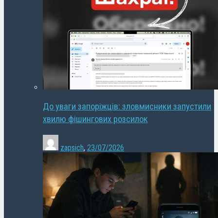
До уваги запоріжців: зловмисники запустили
хвилю фішингових розсилок
zapsich
,
23/07/2026