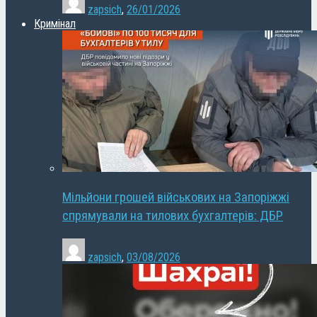
zapsich
,
26/01/2026
Кримінал
Мільйони грошей військових на Запоріжжі
спрямували на тилових бухгалтерів: ДБР
zapsich
,
03/08/2026