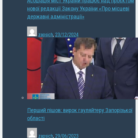
Асоціація міст України працює над проєктом
нової редакції Закону України «Про місцеві
державні адміністрації»
zapsich
,
23/12/2024
Перший пішов: вирок гауляйтеру Запорізької
області
zapsich
,
29/06/2023