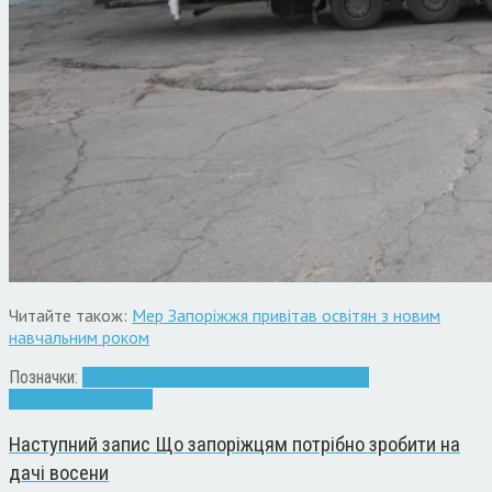
Читайте також:
Мер Запоріжжя привітав освітян з новим
навчальним роком
Позначки:
Володимир Буряк
Запоріжжя
Запорізький
трамвай
мер
трамвай
Наступний запис
Що запоріжцям потрібно зробити на
дачі восени