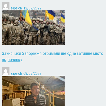
zapsich
,
12/09/2022
Захисники Запоріжжя отримали ще одне затишне місто
відпочинку
zapsich
,
08/09/2022