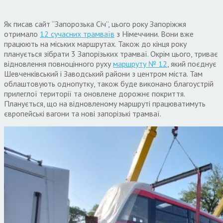
Як писав сайт “Запорозька Січ”, цього року Запоріжжя
отримало
12 сучасних трамваїв
з Німеччини. Вони вже
працюють на міських маршрутах. Також до кінця року
планується зібрати 3 Запорізьких трамваї. Окрім цього, триває
відновлення повноцінного руху
маршруту № 12
, який поєднує
Шевченківський і Заводський райони з центром міста. Там
облаштовують однопутку, також буде виконано благоустрій
прилеглої території та оновлене дорожнє покриття.
Планується, що на відновленому маршруті працюватимуть
європейські вагони та нові запорізькі трамваї.