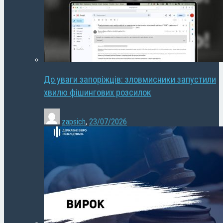
До уваги запоріжців: зловмисники запустили
хвилю фішингових розсилок
zapsich
,
23/07/2026