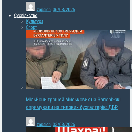
zapsich
,
06/08/2026
Суспільство
Культура
Спорт
Мільйони грошей військових на Запоріжжі
спрямували на тилових бухгалтерів: ДБР
zapsich
,
03/08/2026