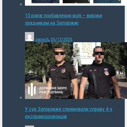
15 років позбавлення волі – вироки
зрадникам на Запоріжжі
zapsich
,
05/12/2025
У суд Запоріжжя спрямували справу 4-х
експравоохоронців