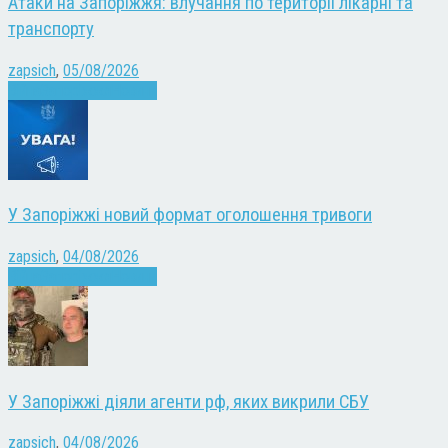
Атаки на Запоріжжя: влучання по території лікарні та
транспорту
zapsich
,
05/08/2026
Війна
Запоріжжя
Новини
У Запоріжжі новий формат оголошення тривоги
zapsich
,
04/08/2026
Війна
Запоріжжя
Новини
У Запоріжжі діяли агенти рф, яких викрили СБУ
zapsich
,
04/08/2026