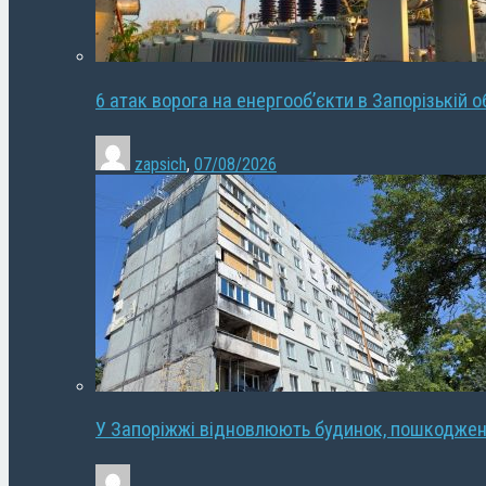
6 атак ворога на енергооб’єкти в Запорізькій о
zapsich
,
07/08/2026
У Запоріжжі відновлюють будинок, пошкодже