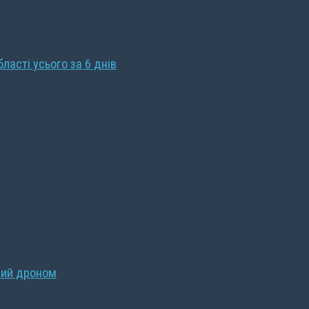
бласті усього за 6 днів
ний дроном