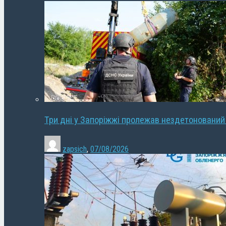
Три дні у Запоріжжі пролежав нездетонований
zapsich
,
07/08/2026