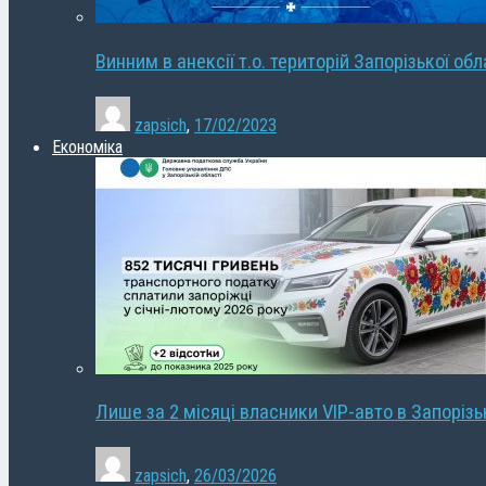
Винним в анексії т.о. територій Запорізької об
zapsich
,
17/02/2023
Економіка
Лише за 2 місяці власники VIP-авто в Запорізь
zapsich
,
26/03/2026