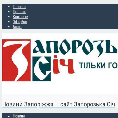
Головна
Про нас
Контакти
Офіційно
Архів
Новини Запоріжжя – сайт Запорозька Січ
Новини