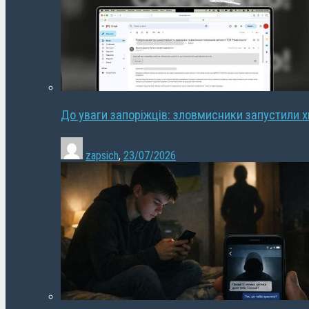
До уваги запоріжців: зловмисники запустили 
zapsich
,
23/07/2026