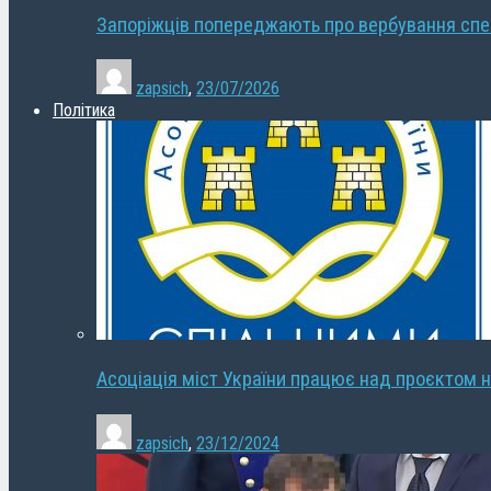
Запоріжців попереджають про вербування сп
zapsich
,
23/07/2026
Політика
Асоціація міст України працює над проєктом н
zapsich
,
23/12/2024