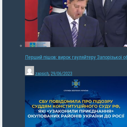
Перший пішов: вирок гауляйтеру Запорізької о
zapsich
,
29/06/2023