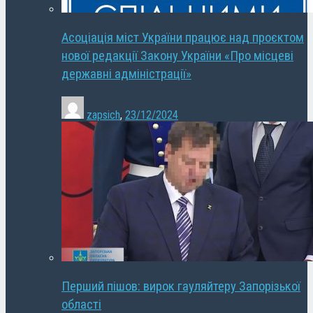
Асоціація міст України працює над проєктом
нової редакції Закону України «Про місцеві
державні адміністрації»
zapsich
,
23/12/2024
Перший пішов: вирок гауляйтеру Запорізької
області