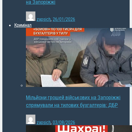
на Запоріжжі
zapsich
,
26/01/2026
Кримінал
Мільйони грошей військових на Запоріжжі
спрямували на тилових бухгалтерів: ДБР
zapsich
,
03/08/2026