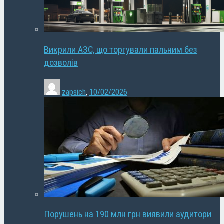
Викрили АЗС, що торгували пальним без
дозволів
zapsich
,
10/02/2026
Порушень на 190 млн грн виявили аудитори