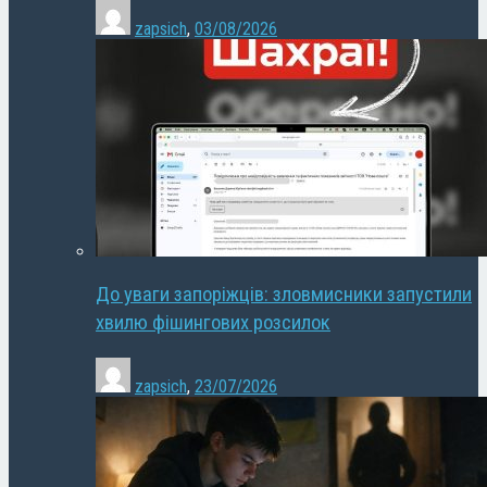
zapsich
,
03/08/2026
До уваги запоріжців: зловмисники запустили
хвилю фішингових розсилок
zapsich
,
23/07/2026