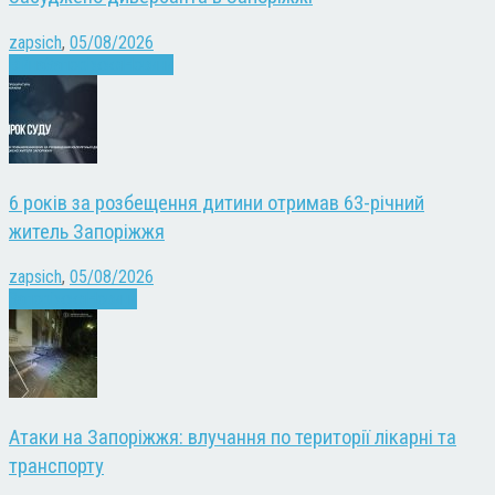
zapsich
,
05/08/2026
Війна
Запоріжжя
Новини
6 років за розбещення дитини отримав 63-річний
житель Запоріжжя
zapsich
,
05/08/2026
Запоріжжя
Новини
Атаки на Запоріжжя: влучання по території лікарні та
транспорту