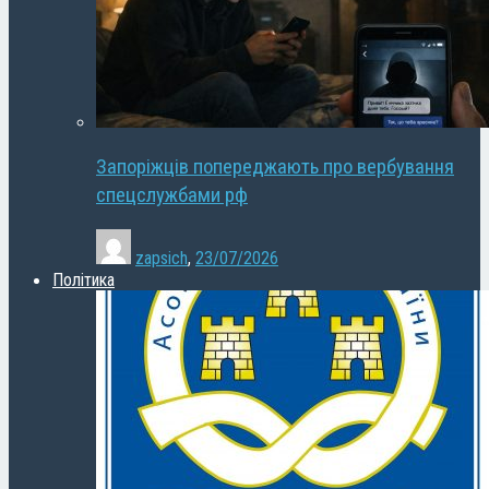
Запоріжців попереджають про вербування
спецслужбами рф
zapsich
,
23/07/2026
Політика