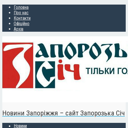
Головна
Про нас
Контакти
Офіційно
Архів
Новини Запоріжжя – сайт Запорозька Січ
Новини