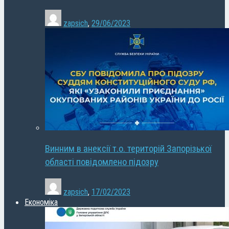
zapsich
,
29/06/2023
Винним в анексії т.о. територій Запорізької
області повідомлено підозру
zapsich
,
17/02/2023
Економіка