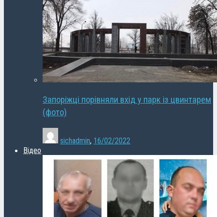
Запоріжці порівняли вхід у парк із цвинтарем
(фото)
sichadmin
,
16/02/2022
Відео