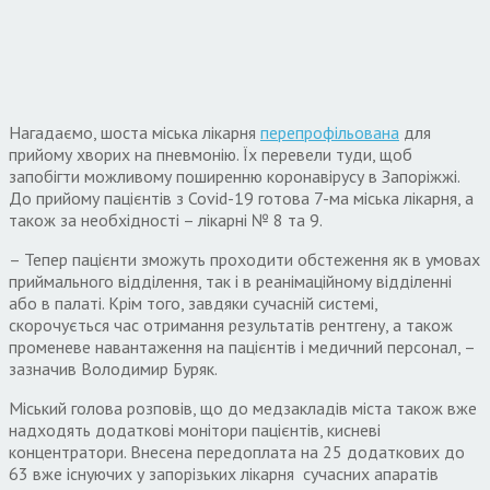
Нагадаємо, шоста міська лікарня
перепрофільована
для
прийому хворих на пневмонію. Їх перевели туди, щоб
запобігти можливому поширенню коронавірусу в Запоріжжі.
До прийому пацієнтів з Covid-19 готова 7-ма міська лікарня, а
також за необхідності – лікарні № 8 та 9.
– Тепер пацієнти зможуть проходити обстеження як в умовах
приймального відділення, так і в реанімаційному відділенні
або в палаті. Крім того, завдяки сучасній системі,
скорочується час отримання результатів рентгену, а також
променеве навантаження на пацієнтів і медичний персонал, –
зазначив Володимир Буряк.
Міський голова розповів, що до медзакладів міста також вже
надходять додаткові монітори пацієнтів, кисневі
концентратори. Внесена передоплата на 25 додаткових до
63 вже існуючих у запорізьких лікарня сучасних апаратів