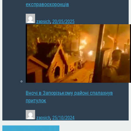
експравоохоронців
zapsich
,
20/05/2025
Вночі в Запорізькому районі спалахнув
притулок
zapsich
,
25/10/2024
Запоріжжя
Новини
Суспільство