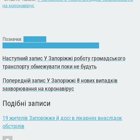
на коронавірус
Позначки:
Володимир
Буряк
Запоріжжя
Лікарня
мер
обладнання
рентген
Наступний запис
У Запоріжжі роботу громадського
транспорту обмежувати поки не будуть
Попередній запис
У Запоріжжі 8 нових випадків
захворювання на коронавірус
Подібні записи
19 жителів Запоріжжя й досі в лікарнях внаслідок
обстрілів