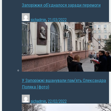
Запоріжжя об’єдналося заради перемоги
sichadmin
,
21/03/2022
У Запоріжжі вшанували пам’ять Олександра
Поляка (фото)
sichadmin
,
22/02/2022