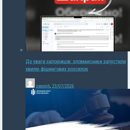
До уваги запоріжців: зловмисники запустили
хвилю фішингових розсилок
zapsich
,
23/07/2026