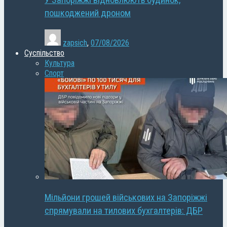
У Запоріжжі відновлюють будинок,
пошкоджений дроном
zapsich
,
07/08/2026
Суспільство
Культура
Спорт
Мільйони грошей військових на Запоріжжі
спрямували на тилових бухгалтерів: ДБР