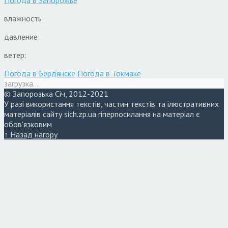
влажность:
давление:
ветер:
Погода в Бердянске
Погода в Токмаке
загрузка...
© Запорозька Січ, 2012-2021
У разі використання текстів, частин текстів та ілюстративних
матеріалів сайту sich.zp.ua гіперпосилання на матеріал є
обов'язковим
↑ Назад нагору