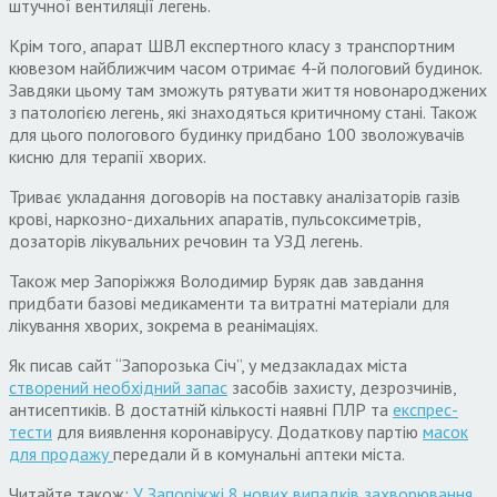
штучної вентиляції легень.
Крім того, апарат ШВЛ експертного класу з транспортним
кювезом найближчим часом отримає 4-й пологовий будинок.
Завдяки цьому там зможуть рятувати життя новонароджених
з патологією легень, які знаходяться критичному стані. Також
для цього пологового будинку придбано 100 зволожувачів
кисню для терапії хворих.
Триває укладання договорів на поставку аналізаторів газів
крові, наркозно-дихальних апаратів, пульсоксиметрів,
дозаторів лікувальних речовин та УЗД легень.
Також мер Запоріжжя Володимир Буряк дав завдання
придбати базові медикаменти та витратні матеріали для
лікування хворих, зокрема в реанімаціях.
Як писав сайт “Запорозька Січ”, у медзакладах міста
створений необхідний запас
засобів захисту, дезрозчинів,
антисептиків. В достатній кількості наявні ПЛР та
експрес-
тести
для виявлення коронавірусу. Додаткову партію
масок
для продажу
передали й в комунальні аптеки міста.
Читайте також:
У Запоріжжі 8 нових випадків захворювання