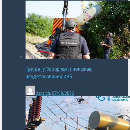
Три дні у Запоріжжі пролежав
нездетонований КАБ
zapsich
,
07/08/2026