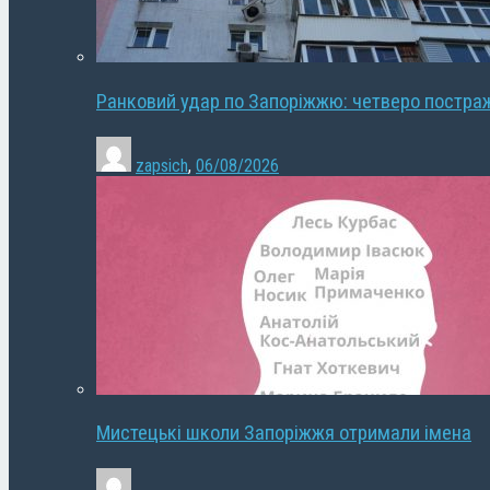
Ранковий удар по Запоріжжю: четверо постра
zapsich
,
06/08/2026
Мистецькі школи Запоріжжя отримали імена