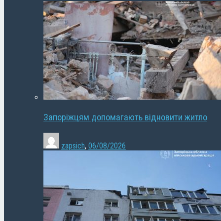
Запоріжцям допомагають відновити житло
zapsich
,
06/08/2026