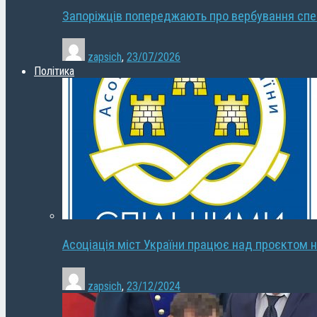
Запоріжців попереджають про вербування сп
zapsich
,
23/07/2026
Політика
Асоціація міст України працює над проєктом н
zapsich
,
23/12/2024