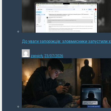
До уваги запоріжців: зловмисники запустили 
zapsich
,
23/07/2026