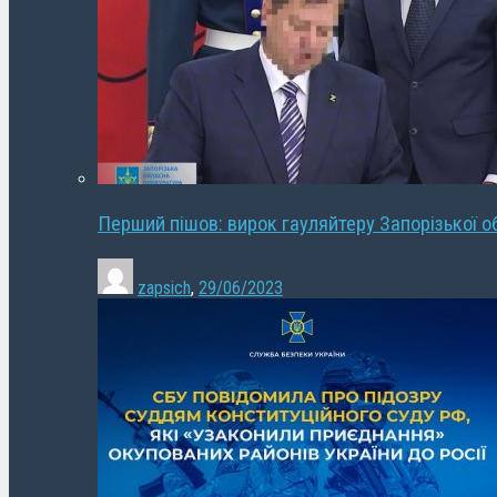
Перший пішов: вирок гауляйтеру Запорізької о
zapsich
,
29/06/2023