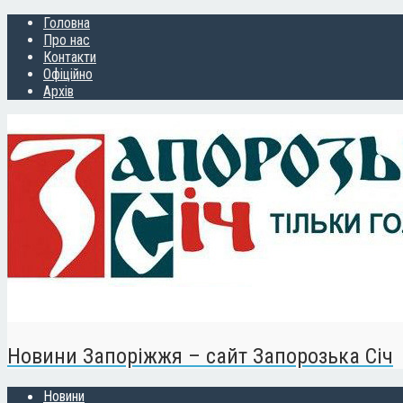
Головна
Про нас
Контакти
Офіційно
Архів
Новини Запоріжжя – сайт Запорозька Січ
Новини