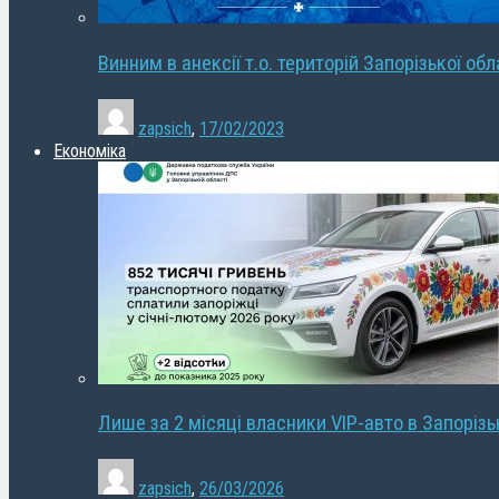
Винним в анексії т.о. територій Запорізької об
zapsich
,
17/02/2023
Економіка
Лише за 2 місяці власники VIP-авто в Запорізь
zapsich
,
26/03/2026