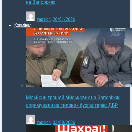
на Запоріжжі
zapsich
,
26/01/2026
Кримінал
Мільйони грошей військових на Запоріжжі
спрямували на тилових бухгалтерів: ДБР
zapsich
,
03/08/2026