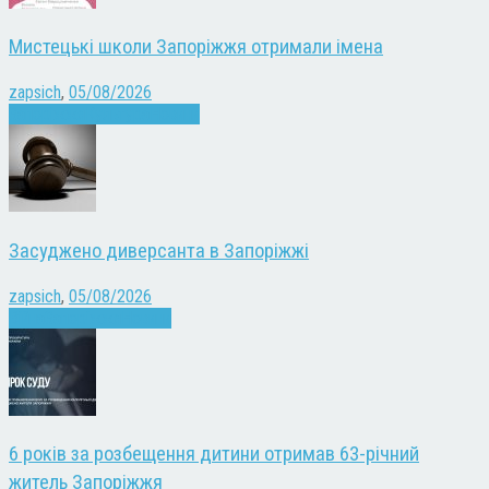
Мистецькі школи Запоріжжя отримали імена
zapsich
,
05/08/2026
Запоріжжя
Культура
Новини
Засуджено диверсанта в Запоріжжі
zapsich
,
05/08/2026
Війна
Запоріжжя
Новини
6 років за розбещення дитини отримав 63-річний
житель Запоріжжя