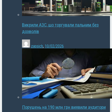
Викрили АЗС, що торгували пальним без
дозволів
zapsich
,
10/02/2026
Порушень на 190 млн грн виявили аудитори