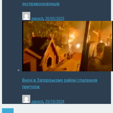
експравоохоронців
zapsich
,
20/05/2025
Вночі в Запорізькому районі спалахнув
притулок
zapsich
,
25/10/2024
Новини