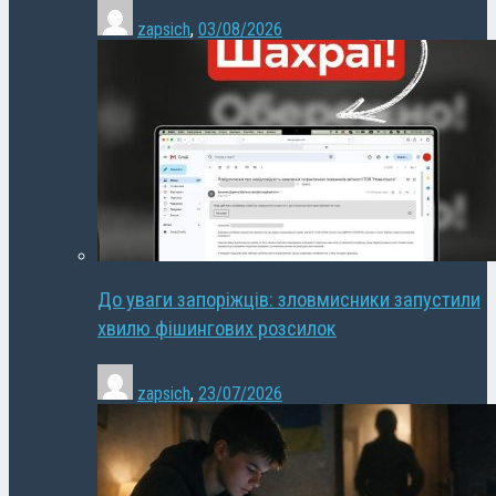
zapsich
,
03/08/2026
До уваги запоріжців: зловмисники запустили
хвилю фішингових розсилок
zapsich
,
23/07/2026