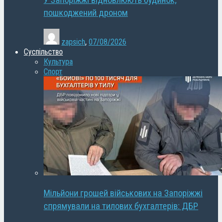
У Запоріжжі відновлюють будинок,
пошкоджений дроном
zapsich
,
07/08/2026
Суспільство
Культура
Спорт
Мільйони грошей військових на Запоріжжі
спрямували на тилових бухгалтерів: ДБР