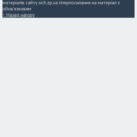
матеріалів сайту sich.zp.ua гіперпосилання на матеріал є
обов'язковим
↑ Назад нагору