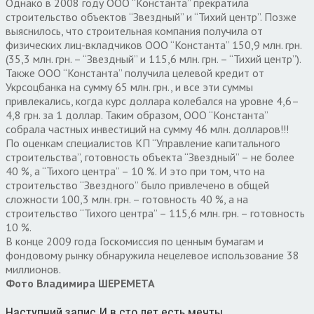
Однако в 2008 году ООО “Константа” прекратила
строительство объектов “Звездный” и “Тихий центр”. Позже
выяснилось, что строительная компания получила от
физических лиц-вкладчиков ООО “Константа” 150,9 млн. грн.
(35,3 млн. грн. – “Звездный” и 115,6 млн. грн. – “Тихий центр”).
Также ООО “Константа” получила целевой кредит от
Укрсоцбанка на сумму 65 млн. грн., и все эти суммы
привлекались, когда курс доллара колебался на уровне 4,6–
4,8 грн. за 1 доллар. Таким образом, ООО “Константа”
собрала частных инвестиций на сумму 46 млн. долларов!!!
По оценкам специалистов КП “Управление капитального
строительства”, готовность объекта “Звездный” – не более
40 %, а “Тихого центра” – 10 %. И это при том, что на
строительство “Звездного” было привлечено в общей
сложности 100,3 млн. грн. – готовность 40 %, а на
строительство “Тихого центра” – 115,6 млн. грн. – готовность
10 %.
В конце 2009 года Госкомиссия по ценным бумагам и
фондовому рынку обнаружила нецелевое использование 38
миллионов.
Фото Владимира ШЕРЕМЕТА
Наступний запис
И в сто лет есть мечты