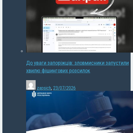
До уваги запоріжців: зловмисники запустили
хвилю фішингових розсилок
zapsich
,
23/07/2026