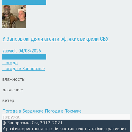
Війна
Запоріжжя
Новини
У Запоріжжі діяли агенти рф, яких викрили СБУ
zapsich
,
04/08/2026
Війна
Запоріжжя
Новини
Погода
Погода в
Запорожье
влажность:
давление:
ветер:
Погода в Бердянске
Погода в Токмаке
загрузка...
© Запорозька Січ, 2012-2021
У разі використання текстів, частин текстів та ілюстративних