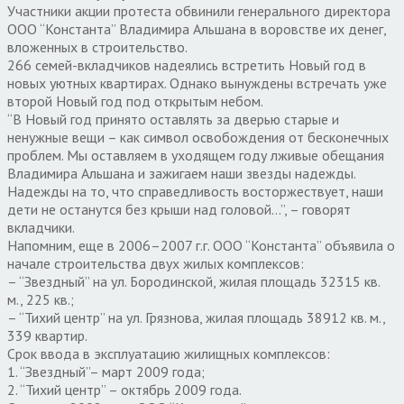
Участники акции протеста обвинили генерального директора
ООО “Константа” Владимира Альшана в воровстве их денег,
вложенных в строительство.
266 семей-вкладчиков надеялись встретить Новый год в
новых уютных квартирах. Однако вынуждены встречать уже
второй Новый год под открытым небом.
“В Новый год принято оставлять за дверью старые и
ненужные вещи – как символ освобождения от бесконечных
проблем. Мы оставляем в уходящем году лживые обещания
Владимира Альшана и зажигаем наши звезды надежды.
Надежды на то, что справедливость восторжествует, наши
дети не останутся без крыши над головой…”, – говорят
вкладчики.
Напомним, еще в 2006–2007 г.г. ООО “Константа” объявила о
начале строительства двух жилых комплексов:
– “Звездный” на ул. Бородинской, жилая площадь 32315 кв.
м., 225 кв.;
– “Тихий центр” на ул. Грязнова, жилая площадь 38912 кв. м.,
339 квартир.
Срок ввода в эксплуатацию жилищных комплексов:
1. “Звездный”– март 2009 года;
2. “Тихий центр” – октябрь 2009 года.