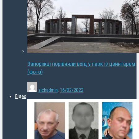
Запоріжці порівняли вхід у парк із цвинтарем
(фото)
sichadmin
,
16/02/2022
Відео