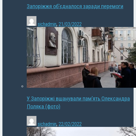
Запоріжжя об’єдналося заради перемоги
sichadmin
,
21/03/2022
У Запоріжжі вшанували пам’ять Олександра
Поляка (фото)
sichadmin
,
22/02/2022