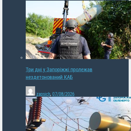
Три дні у Запоріжжі пролежав
нездетонований КАБ
zapsich
,
07/08/2026