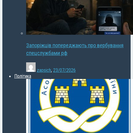
Запоріжців попереджають про вербування
спецслужбами рф
zapsich
,
23/07/2026
Політика