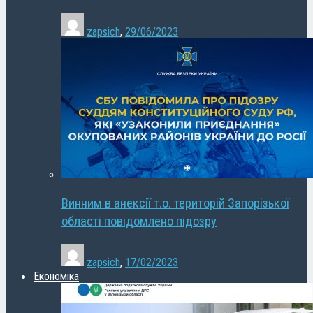
zapsich
,
29/06/2023
Винним в анексії т.о. територій Запорізької
області повідомлено підозру
zapsich
,
17/02/2023
Економіка