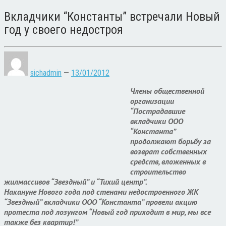
Вкладчики “Константы” встречали Новый
год у своего недостроя
sichadmin
—
13/01/2012
Члены общественной
организации
“Пострадавшие
вкладчики ООО
“Константа”
продолжают борьбу за
возврат собственных
средств, вложенных в
строительство
жилмассивов “Звездный” и “Тихий центр”.
Накануне Нового года под стенами недостроенного ЖК
“Звездный” вкладчики ООО “Константа” провели акцию
протеста под лозунгом “Новый год приходит в мир, мы все
также без квартир!”