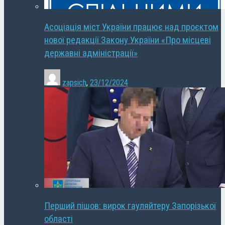
Асоціація міст України працює над проєктом
нової редакції Закону України «Про місцеві
державні адміністрації»
zapsich
,
23/12/2024
Перший пішов: вирок гауляйтеру Запорізької
області