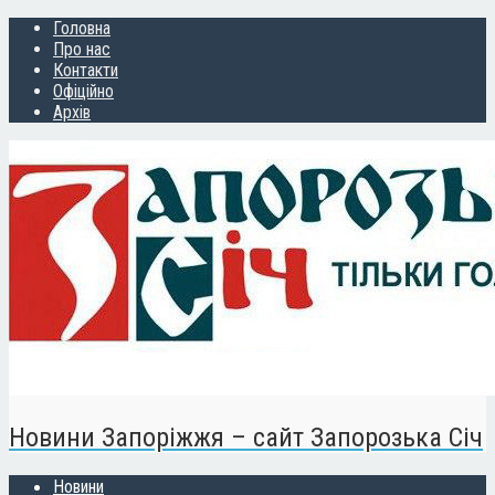
Головна
Про нас
Контакти
Офіційно
Архів
Новини Запоріжжя – сайт Запорозька Січ
Новини