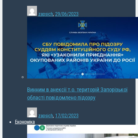
zapsich
,
29/06/2023
Винним в анексії т.о. територій Запорізької
області повідомлено підозру
zapsich
,
17/02/2023
Економіка