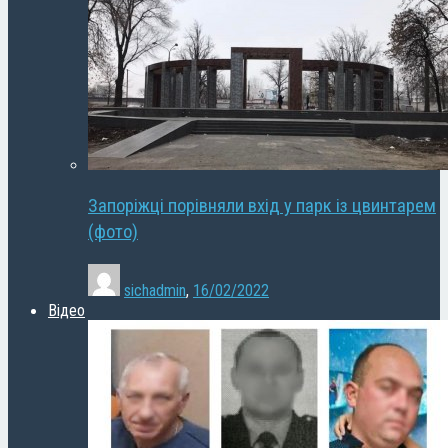
Запоріжці порівняли вхід у парк із цвинтарем
(фото)
sichadmin
,
16/02/2022
Відео