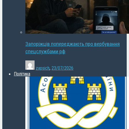
Запоріжців попереджають про вербування
спецслужбами рф
zapsich
,
23/07/2026
Політика