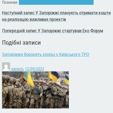
Позначки:
Аеропорт
Володимир Буряк
депутати
мер
сесія
Наступний запис
У Запоріжжі планують отримати кошти
на реалізацію важливих проектів
Попередній запис
У Запоріжжі стартував Еко Форум
Подібні записи
Запоріжжя боронять хлопці з Київського ТРО
zapsich
,
12/09/2022