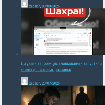
zapsich
,
03/08/2026
До уваги запоріжців: зловмисники запустили
хвилю фішингових розсилок
zapsich
,
23/07/2026