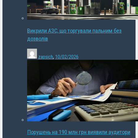
Викрили АЗС, що торгували пальним без
дозволів
zapsich
,
10/02/2026
Порушень на 190 млн грн виявили аудитори