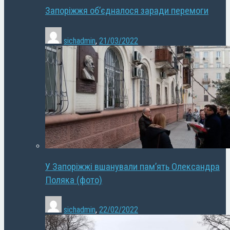
Запоріжжя об’єдналося заради перемоги
sichadmin
,
21/03/2022
У Запоріжжі вшанували пам’ять Олександра
Поляка (фото)
sichadmin
,
22/02/2022