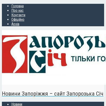
Головна
Про нас
Контакти
Офіційно
Архів
Новини Запоріжжя – сайт Запорозька Січ
Новини