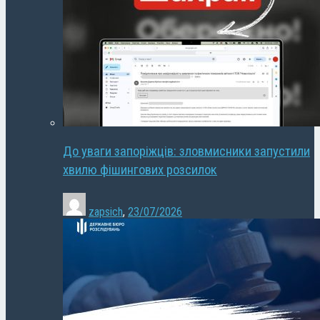
До уваги запоріжців: зловмисники запустили
хвилю фішингових розсилок
zapsich
,
23/07/2026