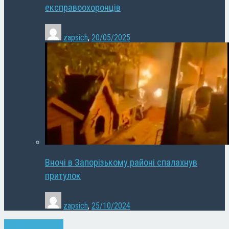
експравоохоронців
zapsich
,
20/05/2025
Вночі в Запорізькому районі спалахнув
притулок
zapsich
,
25/10/2024
Запоріжжя
Новини