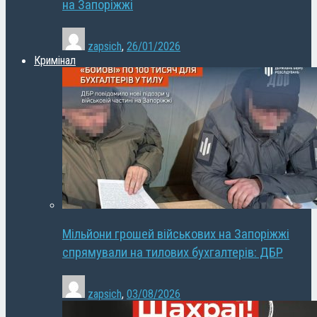
на Запоріжжі
zapsich
,
26/01/2026
Кримінал
Мільйони грошей військових на Запоріжжі
спрямували на тилових бухгалтерів: ДБР
zapsich
,
03/08/2026