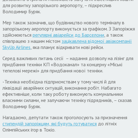
для розвитку запорізького аеропорту, – підкреслив
Володимир Буряк.
Мер також зазначив, що будівництво нового терміналу в
запорізькому аеропорту виконується за графіком. З Запоріжжя
здійснюються
регулярні авіарейси до Барселони
, а також
співпрацею з нашим містом
зацікавлена відомої авіакомпанії
SkyUp Airlines
, яка планує відкривати нові рейси.
Серед важливих питань сесії – надання дозволу на лізінг для
придбання техніки КП «Водоканал» та концерну «Міські
тепелові мережі» для придбання нової техніки.
-Техніка необхідна підприємствам у тому числі й для
ліквідації аварійних ситуацій, виконання робіт. Набагато
ефективніше, коли таку роботу виконують комунальники
власними силами, не залучаючи техніку підрядників, – сказав
Володимир Буряк.
Нагадаємо, депутати також проголосують за призначення
стипендій запоріжцям, які будуть готуватися
до літніх
Олімпійських ігор в Токіо.