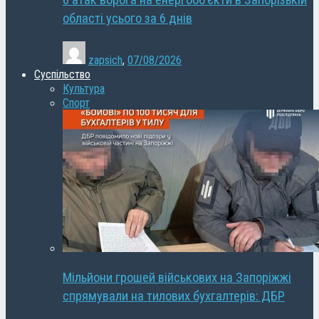
6 атак ворога на енергооб’єкти в Запорізькій
області усього за 6 днів
zapsich
,
07/08/2026
Суспільство
Культура
Спорт
Мільйони грошей військових на Запоріжжі
спрямували на тилових бухгалтерів: ДБР