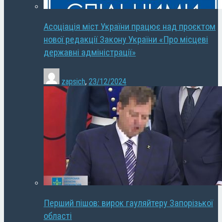
Асоціація міст України працює над проєктом
нової редакції Закону України «Про місцеві
державні адміністрації»
zapsich
,
23/12/2024
Перший пішов: вирок гауляйтеру Запорізької
області